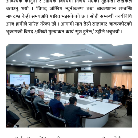
आवश्यक कानुनी र आर्थिक विषयमा निर्णय भएको गृहमन्त्री लेखकले
बताउनु भयो । ‘विपद् जोखिम न्युनीकरण तथा व्यवस्थापन सम्बन्धि
मापदण्ड केही समयअघि पारित भइसकेको छ । सोही सम्बन्धी कार्यविधि
आज हामीले पारित गरेका छौं । आगामी माग तेस्रो साताबाट जाजरकोटको
भूकम्पको विपद क्षतिको मुल्यांकन कार्य सुरु हुनेछ,’ उहाँले भन्नुभयो ।