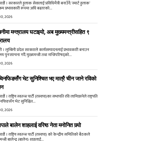
डौं । सरकारले हुलाक सेवालाई प्रविधिमैत्री बनाउँदै ‘स्मार्ट हुलाक’
क्रम प्रभावकारी रूपमा अघि बढाएको...
30, 2026
बिनीमा मन्त्रालय घटाइयो, अब मुख्यमन्त्रीसहित ९
्रालय
री । लुम्बिनी प्रदेश सरकारले कार्यसम्पादनलाई प्रभावकारी बनाउन
ालय पुनःसंरचना गर्दै मुख्यमन्त्री तथा मन्त्रिपरिषद्को...
30, 2026
िनफिङसँग भेट सुनिश्चित भए मात्रै चीन जाने रविको
ान
ौं । राष्ट्रिय स्वतन्त्र पार्टी (रास्वपा)का सभापति रवि लामिछानेले राष्ट्रपति
नफिङसँग भेट सुनिश्चित...
30, 2026
वपाले बालेन शाहलाई वरिष्ठ नेता मनोनित गर्‍यो
ौं । राष्ट्रिय स्वतन्त्र पार्टी (रास्वपा) को केन्द्रीय समितिको बैठकले
मन्त्री बालेन्द्र (बालेन) शाहलाई...