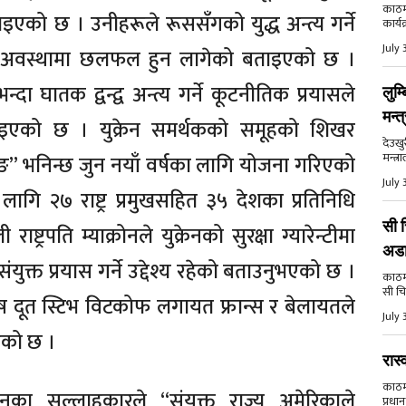
काठमा
ताइएको छ । उनीहरूले रूससँगको युद्ध अन्त्य गर्ने
कार्य
July 
ो अवस्थामा छलफल हुन लागेको बताइएको छ ।
्दा घातक द्वन्द्व अन्त्य गर्ने कूटनीतिक प्रयासले
लुम्
मन्त
एको छ । युक्रेन समर्थकको समूहको शिखर
देउखु
मन्त्र
 भनिन्छ जुन नयाँ वर्षका लागि योजना गरिएको
July 
ि २७ राष्ट्र प्रमुखसहित ३५ देशका प्रतिनिधि
सी च
 राष्ट्रपति म्याक्रोनले युक्रेनको सुरक्षा ग्यारेन्टीमा
अड
ुक्त प्रयास गर्ने उद्देश्य रहेको बताउनुभएको छ ।
काठमाड
सी चि
विशेष दूत स्टिभ विटकोफ लगायत फ्रान्स र बेलायतले
July 
एको छ ।
रास्
काठमाड
ाक्रोनका सल्लाहकारले “संयुक्त राज्य अमेरिकाले
प्रधान