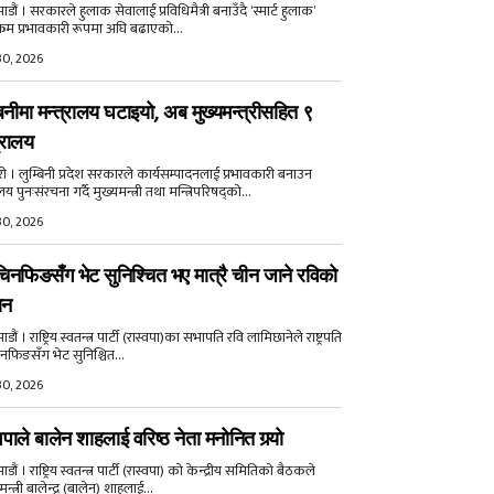
डौं । सरकारले हुलाक सेवालाई प्रविधिमैत्री बनाउँदै ‘स्मार्ट हुलाक’
क्रम प्रभावकारी रूपमा अघि बढाएको...
30, 2026
बिनीमा मन्त्रालय घटाइयो, अब मुख्यमन्त्रीसहित ९
्रालय
री । लुम्बिनी प्रदेश सरकारले कार्यसम्पादनलाई प्रभावकारी बनाउन
ालय पुनःसंरचना गर्दै मुख्यमन्त्री तथा मन्त्रिपरिषद्को...
30, 2026
िनफिङसँग भेट सुनिश्चित भए मात्रै चीन जाने रविको
ान
ौं । राष्ट्रिय स्वतन्त्र पार्टी (रास्वपा)का सभापति रवि लामिछानेले राष्ट्रपति
नफिङसँग भेट सुनिश्चित...
30, 2026
वपाले बालेन शाहलाई वरिष्ठ नेता मनोनित गर्‍यो
ौं । राष्ट्रिय स्वतन्त्र पार्टी (रास्वपा) को केन्द्रीय समितिको बैठकले
मन्त्री बालेन्द्र (बालेन) शाहलाई...