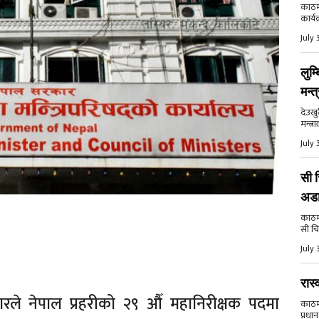
काठमा
कार्य
July 
लुम्
मन्त
देउखु
मन्त्र
July 
सी च
अड
काठमाड
सी चि
July 
रास्
रले नेपाल प्रहरीको २९ औँ महानिरीक्षक पदमा
काठमाड
प्रधान