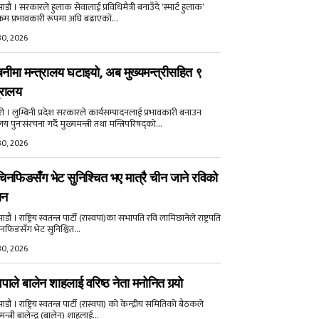
डौं । सरकारले हुलाक सेवालाई प्रविधिमैत्री बनाउँदै ‘स्मार्ट हुलाक’
क्रम प्रभावकारी रूपमा अघि बढाएको...
30, 2026
बिनीमा मन्त्रालय घटाइयो, अब मुख्यमन्त्रीसहित ९
्रालय
री । लुम्बिनी प्रदेश सरकारले कार्यसम्पादनलाई प्रभावकारी बनाउन
ालय पुनःसंरचना गर्दै मुख्यमन्त्री तथा मन्त्रिपरिषद्को...
30, 2026
िनफिङसँग भेट सुनिश्चित भए मात्रै चीन जाने रविको
ान
ौं । राष्ट्रिय स्वतन्त्र पार्टी (रास्वपा)का सभापति रवि लामिछानेले राष्ट्रपति
नफिङसँग भेट सुनिश्चित...
30, 2026
वपाले बालेन शाहलाई वरिष्ठ नेता मनोनित गर्‍यो
ौं । राष्ट्रिय स्वतन्त्र पार्टी (रास्वपा) को केन्द्रीय समितिको बैठकले
मन्त्री बालेन्द्र (बालेन) शाहलाई...