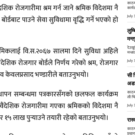
काठमा
ैदेशिक रोजगारीमा श्रम गर्न जाने श्रमिक विदेशमा नै
कार्य
July 
 बोर्डबाट पाउने सेवा सुविधामा वृद्धि गर्ने भएको हो
लुम्
मन्त
देउखु
्रमिकलाई वि.स.२०६७ सालमा दिने सुविधा अहिले
मन्त्र
ैदेशिक रोजगार बोर्डले निर्णय गरेको श्रम, रोजगार
July 
िव केवलप्रसाद भण्डारीले बताउनुभयो।
सी च
अड
्थापन सम्बन्धमा पत्रकारसँगको छलफल कार्यक्रम
काठमाड
सी चि
े वैदेशिक रोजगारीमा गएका श्रमिकको विदेशमा नै
July 
रेर १५ लाख पुर्‍याउने तयारी रहेको बताउनुभयो।
रास्
काठमाड
प्रधान