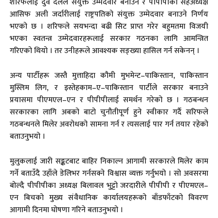
शरिफलाई दुवै दलले संयुक्त उम्मेदवार बनाउने र पीपीपीका सहअध्यक्ष
आसिफ अली जर्दारीलाई राष्ट्रपतिको संयुक्त उम्मेदवार बनाउने निर्णय
भएको छ । शरिफले सयभन्दा बढी सिट प्राप्त गरेर बहुमतमा विजयी
भएका स्वतन्त्र उम्मेदवारहरूलाई सरकार गठनका लागि आमन्त्रित
गरिएको थियो । तर उनीहरूले आवश्यक सङ्ख्या हासिल गर्न सकेनन् ।
अन्य पार्टीहरू जस्तै मुत्ताहिदा कौमी मुभमेन्ट–पाकिस्तान, पाकिस्तान
मुस्लिम लिग, र इस्तेहकाम–ए–पाकिस्तान पार्टीले सरकार बनाउने
प्रयासमा पीएमएल–एन र पीपीपीलाई समर्थन गरेको छ । गठबन्धन
सरकारका लागि अबको बाटो चुनौतीपूर्ण हुने स्वीकार गर्दै सरिफले
गठबन्धनले मिलेर अवरोधको सामना गर्न र त्यसलाई पार गर्न तयार रहेको
बताउनुभयो ।
मुलुकलाई जारी सङ्कटबाट बाहिर निकाल्न आगामी सरकारले मिलेर काम
गर्ने बताउँदै उहाँले डेलिभर गर्नसक्ने विश्वास व्यक्त गर्नुभयो । सो अवसरमा
बोल्दै पीपीपीका अध्यक्ष बिलावल भुट्टो जरदारीले पीपीपी र पीएमएल–
एन बिचको मुख्य संवैधानिक कार्यालयहरूको बाँडफाँटको विवरण
आगामी दिनमा घोषणा गरिने बताउनुभयो ।