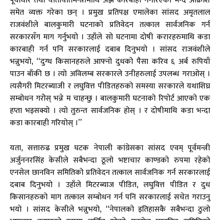
पूर्वाधार तथा यातायातमन्त्रीमाथि अझै कारबाही नगरिएको भन्दै आक्रोश
समेत व्यक्त गरेका छन् । प्रमुख प्रतिपक्ष एमालेका सांसद अमृतलाल
राजवंशीले बालकुमारी घटनाको प्रतिवेदन तत्काल सार्वजनिक गर्न
सरकारसँग माग गर्नुभयो । उहाँले सो घटनामा दोषी करारहरुमाथि कडा
कारबाही गर्न पनि सरकारलाई दबाब दिनुभयो । सांसद राजवंशीले
भन्नुभयो, ‘‘दुग्ध किसानहरुले आफ्नो दुधको पैसा करिव ६ अर्ब रुपियाँ
पाउन बाँकी छ । त्यो अविलम्ब सरकारले उनीहरुलाई उपलब्ध गराओस् ।
त्यसैगरी मिटरब्याजी र लघुवित्त पीडितहरुको समस्या सरकारले यथाशिघ्र
सम्बोधन गरोेस् भन्ने म चाहन्छु । बालकुमारी घटनाको रिपोर्ट आएको एक
हप्ता भइसक्यो । त्यो तुरुन्त सार्वजनिक होस् । र दोषीमाथि कडा भन्दा
कडा कारबाही गरियोस् ।’’
यता, सत्तारुढ प्रमुख घटक नेपाली कांग्रेसका सांसद एवम् पूर्वमन्त्री
अर्जुननरसिंह केसीले सबैभन्दा ठूलो भष्टाचार काण्डको रुपमा रहेको
एनसेल छानविन समितिको प्रतिवेदन तत्काल सार्वजनिक गर्न सरकारलाई
दबाब दिनुभयो । उहाँले मिटरब्याज पीडित, लघुवित्त पीडित र दुध
किसानहरुको माग तत्काल सम्बोधन गर्न पनि सरकारलाई सचेत गराउनु
भयो । सांसद केसीले भन्नुभयो, ‘‘नेपालको इतिहासकै सबैभन्दा ठुलो