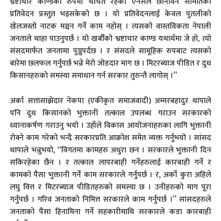
भ्रष्टाचार काण्डको रुपमा चर्चित रहेको एनसेल छानविन समितिको
प्रतिवेदन प्रस्तुत भइसकेको छ । यो प्रतिवेदनलाई केवल पुतलीको
खेलजस्तो नाटक मञ्चन गर्ने काम नहोस् । त्यसको वास्तविकता नेपाली
जनताले थाहा पाउनुपर्छ । यो खर्बौंको भ्रष्टाचार काण्ड यथार्थमा जे हो, त्यो
संसदमार्फत जनतामा पुग्नुपर्दछ । र संसदले सामूहिक रुपबाट त्यसको
बारेमा छलफल गर्नुपर्छ भन्ने मेरो जोडदार माग छ । मिटरब्याज पीडित र दुध
किसानहरुको समस्या समाधान गर्न सरकार तुरुन्तै लागोस् ।’’
अर्का सत्तासाझेदार नेकपा (एकीकृत समाजवादी) अम्मरबहादुर थापाले
पनि दुध किसानको भुक्तानी तत्काल उपलब्ध गराउन सरकारको
ध्यानाकर्षण गराउनु भयो । उहाँले विकास आयोजनाहरुका लागि भुक्तानी
रोक्ने काम गरेको भन्दै सरकारप्रति आक्रोश समेत व्यक्त गर्नुभयो । सांसद
थापाले भन्नुभयो, ‘‘विगतमा कामहरु अधुरा छन । सरकारले भुक्तानी दिन
सकिरहेका छैन । र तत्काल लापरबाही गर्नेहरुलाई कारबाही गर्ने र
कामको पैसा भुक्तानी गर्ने काम सरकारले गर्नुपर्छ । र, अर्को कुरा अहिले
लघु वित्त र मिटरब्याज पीडितहरुको समस्या छ । उनीहरुको माग पूरा
गर्नुपर्छ । गरिव जनताको निमित्त सरकारले काम गर्नुपर्छ ।’’ सांसदहरुले
जनताको पैसा हिनामिना गर्ने सहकारीमाथि सरकारले कडा कारबाही