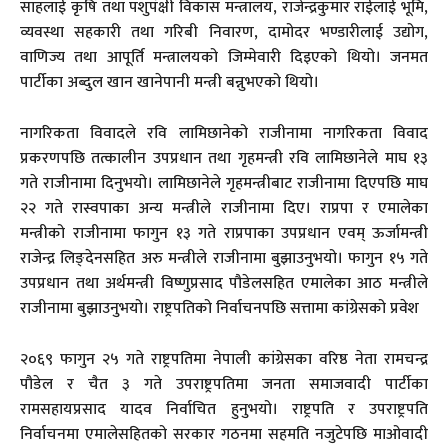
साहलाई कृषि तथा पशुपंक्षी विकास मन्त्रालय, राजेन्द्रकुमार राईलाई भूमि,
व्यवस्था सहकारी तथा गरिबी निवारण, दामोदर भण्डारीलाई उद्योग,
वाणिज्य तथा आपूर्ति मन्त्रालयको जिम्मेवारी दिइएको थियो। जनमत
पार्टीका अब्दुल खान खानेपानी मन्त्री बन्नुभएको थियो।
नागरिकता विवादले रवि लामिछानेको राजीनामा नागरिकता विवाद
प्रकरणपछि तत्कालीन उपप्रधान तथा गृहमन्त्री रवि लामिछानेले माघ १३
गते राजीनामा दिनुभयो। लामिछानेले गृहमन्त्रीबाट राजीनामा दिएपछि माघ
२२ गते रास्वपाका अन्य मन्त्रीले राजीनामा दिए। राप्रपा र एमालेका
मन्त्रीको राजीनामा फागुन १३ गते राप्रपाका उपप्रधान एवम् ऊर्जामन्त्री
राजेन्द्र लिङ्देनसहित अरु मन्त्रीले राजीनामा बुझाउनुभयो। फागुन १५ गते
उपप्रधान तथा अर्थमन्त्री विष्णुप्रसाद पौडेलसहित एमालेका आठ मन्त्रीले
राजीनामा बुझाउनुभयो। राष्ट्रपतिको निर्वाचनपछि सत्तामा कांग्रेसको प्रवेश
२०६९ फागुन २५ गते राष्ट्रपतिमा नेपाली कांग्रेसका वरिष्ठ नेता रामचन्द्र
पौडेल र चैत ३ गते उपराष्ट्रपतिमा जनता समाजवादी पार्टीका
रामसहायप्रसाद यादव निर्वाचित हुनुभयो। राष्ट्रपति र उपराष्ट्रपति
निर्वाचनमा एमालेसहितको सरकार गठनमा सहमति नजुटेपछि माओवादी