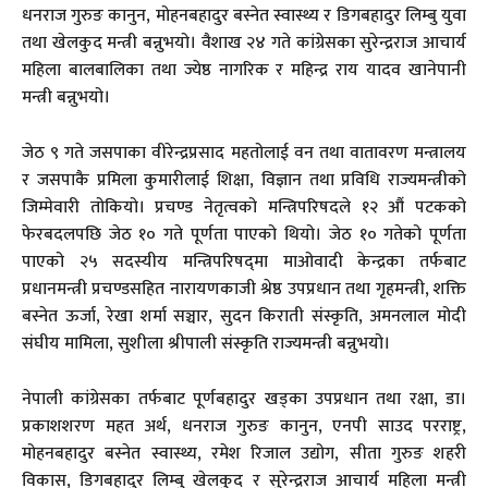
धनराज गुरुङ कानुन, मोहनबहादुर बस्नेत स्वास्थ्य र डिगबहादुर लिम्बु युवा
तथा खेलकुद मन्त्री बन्नुभयो। वैशाख २४ गते कांग्रेसका सुरेन्द्रराज आचार्य
महिला बालबालिका तथा ज्येष्ठ नागरिक र महिन्द्र राय यादव खानेपानी
मन्त्री बन्नुभयो।
जेठ ९ गते जसपाका वीरेन्द्रप्रसाद महतोलाई वन तथा वातावरण मन्त्रालय
र जसपाकै प्रमिला कुमारीलाई शिक्षा, विज्ञान तथा प्रविधि राज्यमन्त्रीको
जिम्मेवारी तोकियो। प्रचण्ड नेतृत्वको मन्त्रिपरिषदले १२ औं पटकको
फेरबदलपछि जेठ १० गते पूर्णता पाएको थियो। जेठ १० गतेको पूर्णता
पाएको २५ सदस्यीय मन्त्रिपरिषद्‍मा माओवादी केन्द्रका तर्फबाट
प्रधानमन्त्री प्रचण्डसहित नारायणकाजी श्रेष्ठ उपप्रधान तथा गृहमन्त्री, शक्ति
बस्नेत ऊर्जा, रेखा शर्मा सञ्चार, सुदन किराती संस्कृति, अमनलाल मोदी
संघीय मामिला, सुशीला श्रीपाली संस्कृति राज्यमन्त्री बन्नुभयो।
नेपाली कांग्रेसका तर्फबाट पूर्णबहादुर खड्का उपप्रधान तथा रक्षा, डा।
प्रकाशशरण महत अर्थ, धनराज गुरुङ कानुन, एनपी साउद परराष्ट्र,
मोहनबहादुर बस्नेत स्वास्थ्य, रमेश रिजाल उद्योग, सीता गुरुङ शहरी
विकास, डिगबहादुर लिम्बु खेलकुद र सुरेन्द्रराज आचार्य महिला मन्त्री