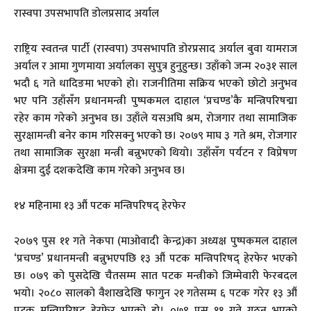
रास्वपा उपसभापति डोलप्रसाद अर्याल
राष्ट्रिय स्वतन्त्र पार्टी (रास्वपा) उपसभापति डोरप्रसाद अर्याल बुवा यामराज
अर्याल र आमा गुणमाया अर्यालका सुपुत्र हुनुहुन्छ। उहाँको जन्म २०३१ साल
भदौ ६ गते धादिङमा भएको हो। राजनीतिमा सक्रिय भएको छोटो अनुभव
भए पनि उहाँसँग प्रधानमन्त्री पुष्पकमल दाहाल ‘प्रचण्ड’कै मन्त्रिपरिषद्मा
रहेर काम गरेको अनुभव छ। उहाँले यसअघि श्रम, रोजगार तथा सामाजिक
सुरक्षामन्त्री बनेर काम गरिसक्नु भएको छ। २०७९ माघ ३ गते श्रम, रोजगार
तथा सामाजिक सुरक्षा मन्त्री बन्नुभएको थियो। उहाँसँग पर्यटन र विप्रेषण
क्षेत्रमा दुई दशकदेखि काम गरेको अनुभव छ।
१४ महिनामा १३ औं पटक मन्त्रिपरिषद् हेरफेर
२०७९ पुस ११ गते नेकपा (माओवादी केन्द्र)का अध्यक्ष पुष्पकमल दाहाल
‘प्रचण्ड’ प्रधानमन्त्री बन्नुभएपछि १३ औं पटक मन्त्रिपरिषद् हेरफेर भएको
छ। ०७९ को पुसदेखि चैतसम्म सात पटक मन्त्रीको जिम्मेवारी फेरबदल
भयो। २०८० सालको वैशाखदेखि फागुन २१ गतेसम्म ६ पटक गरेर १३ औं
पटक मन्त्रिपरिषद् हेरफेर भएको हो। ०७९ पुस ११ गते गठन भएको