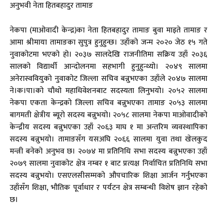
अनुभवी नेता हितबहादुर तामाङ
नेकपा (माओवादी केन्द्र)का नेता हितबहादुर तामाङ बुवा माइते तामाङ र
आमा श्रीमाया तामाङका सुपुत्र हुनुहुन्छ। उहाँको जन्म २०२० जेठ १५ गते
नुवाकोटमा भएको हो। २०३७ सालदेखि राजनीतिमा सक्रिय उहाँ २०३६
सालको विद्यार्थी आन्दोलनमा सहभागी हुनुहुन्थ्यो। २०४९ सालमा
अनेरास्ववियुको नुवाकोट जिल्ला सचिव बन्नुभएका उहाँले २०४७ सालमा
ने।क।पा।को चौथो महाधिवेशनबाट सदस्यता लिनुभयो। २०५२ सालमा
नेकपा एकता केन्द्रको जिल्ला सचिव बन्नुभएका तामाङ २०५३ सालमा
बागमती क्षेत्रीय ब्यूरो सदस्य बन्नुभयो। २०५८ सालमा नेकपा माओवादीको
केन्द्रीय सदस्य बन्नुभएका उहाँ २०६३ माघ १ मा अन्तरिम व्यवस्थापिका
सदस्य बन्नुभयो। तामाङसँग यसअघि २०६६ सालमा युवा तथा खेलकुद
मन्त्री बनेको अनुभव छ। २०७४ मा प्रतिनिधि सभा सदस्य बन्नुभएका उहाँ
२०७९ सालमा नुवाकोट क्षेत्र नम्बर १ बाट प्रत्यक्ष निर्वाचित प्रतिनिधि सभा
सदस्य बन्नुभयो। एसएलसीसम्मको औपचारिक शिक्षा आर्जन गर्नुभएका
उहाँसँग शिक्षा, भौतिक पूर्वाधार र पर्यटन क्षेत्र सम्बन्धी विशेष ज्ञान रहेको
छ।