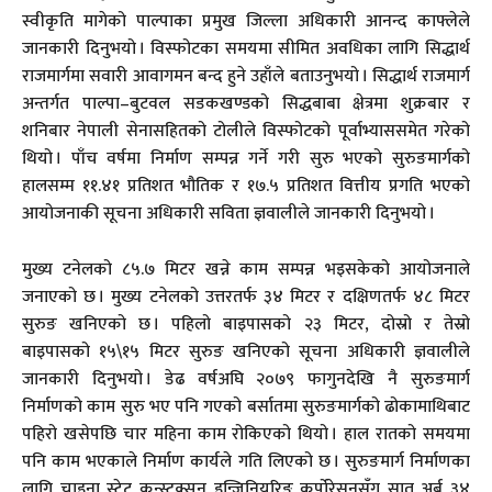
स्वीकृति मागेको पाल्पाका प्रमुख जिल्ला अधिकारी आनन्द काफ्लेले
जानकारी दिनुभयो । विस्फोटका समयमा सीमित अवधिका लागि सिद्धार्थ
राजमार्गमा सवारी आवागमन बन्द हुने उहाँले बताउनुभयो । सिद्धार्थ राजमार्ग
अन्तर्गत पाल्पा–बुटवल सडकखण्डको सिद्धबाबा क्षेत्रमा शुक्रबार र
शनिबार नेपाली सेनासहितको टोलीले विस्फोटको पूर्वाभ्याससमेत गरेको
थियो । पाँच वर्षमा निर्माण सम्पन्न गर्ने गरी सुरु भएको सुरुङमार्गको
हालसम्म ११.४१ प्रतिशत भौतिक र १७.५ प्रतिशत वित्तीय प्रगति भएको
आयोजनाकी सूचना अधिकारी सविता ज्ञवालीले जानकारी दिनुभयो ।
मुख्य टनेलको ८५.७ मिटर खन्ने काम सम्पन्न भइसकेको आयोजनाले
जनाएको छ । मुख्य टनेलको उत्तरतर्फ ३४ मिटर र दक्षिणतर्फ ४८ मिटर
सुरुङ खनिएको छ । पहिलो बाइपासको २३ मिटर, दोस्रो र तेस्रो
बाइपासको १५\१५ मिटर सुरुङ खनिएको सूचना अधिकारी ज्ञवालीले
जानकारी दिनुभयो । डेढ वर्षअघि २०७९ फागुनदेखि नै सुरुङमार्ग
निर्माणको काम सुरु भए पनि गएको बर्सातमा सुरुङमार्गको ढोकामाथिबाट
पहिरो खसेपछि चार महिना काम रोकिएको थियो । हाल रातको समयमा
पनि काम भएकाले निर्माण कार्यले गति लिएको छ । सुरुङमार्ग निर्माणका
लागि चाइना स्टेट कन्स्ट्रक्सन इन्जिनियरिङ कर्पोरेसनसँग सात अर्ब ३४