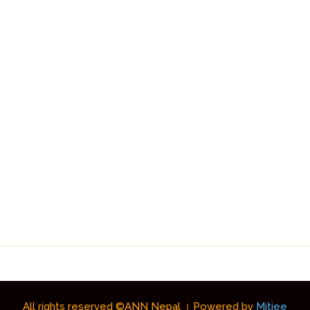
All rights reserved ©ANN Nepal । Powered by
Mitjee