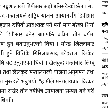
काठमा
ेट रङ्गशालाको डिपीआर अझै बनिसकेको छैन । गत
कार्य
July 
ुद मन्त्रालयले राष्ट्रिय योजना आयोगसँग डिपीआर
जार रुपियाँ आवश्यक पर्ने भनी माग गरेको थियो
लुम्
मन्त
म्बूले डिपीआर बनेर आएपछि बढीमा तीन वर्षमा
देउखु
मन्त्र
्माण हुने बताउनुभएको थियो । मोरङ जिल्लाबाट
July 
्त्री हुने वित्तिकै गिरिजाप्रसाद कोइराला क्रिकेट
सी च
घि बढाउनुभएको थियो । खेलकुद मन्त्रीबाट लिम्बू
अड
ुवा तथा खेलकुद मन्त्रालयको योजना अनुगमन तथा
काठमाड
सी चि
ूङले भन्नुभयो, ‘‘हामीले मन्त्रालयबाट क्रिकेट
July 
ा राखेर तीन वर्षभित्र आयोजना सम्पन्न गर्ने गरी
रास्
थियौँ ।
काठमाड
प्रधान