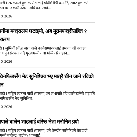
डौं । सरकारले हुलाक सेवालाई प्रविधिमैत्री बनाउँदै ‘स्मार्ट हुलाक’
क्रम प्रभावकारी रूपमा अघि बढाएको...
30, 2026
बिनीमा मन्त्रालय घटाइयो, अब मुख्यमन्त्रीसहित ९
्रालय
री । लुम्बिनी प्रदेश सरकारले कार्यसम्पादनलाई प्रभावकारी बनाउन
ालय पुनःसंरचना गर्दै मुख्यमन्त्री तथा मन्त्रिपरिषद्को...
30, 2026
िनफिङसँग भेट सुनिश्चित भए मात्रै चीन जाने रविको
ान
ौं । राष्ट्रिय स्वतन्त्र पार्टी (रास्वपा)का सभापति रवि लामिछानेले राष्ट्रपति
नफिङसँग भेट सुनिश्चित...
30, 2026
वपाले बालेन शाहलाई वरिष्ठ नेता मनोनित गर्‍यो
ौं । राष्ट्रिय स्वतन्त्र पार्टी (रास्वपा) को केन्द्रीय समितिको बैठकले
मन्त्री बालेन्द्र (बालेन) शाहलाई...