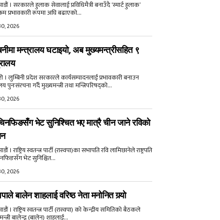
डौं । सरकारले हुलाक सेवालाई प्रविधिमैत्री बनाउँदै ‘स्मार्ट हुलाक’
क्रम प्रभावकारी रूपमा अघि बढाएको...
30, 2026
बिनीमा मन्त्रालय घटाइयो, अब मुख्यमन्त्रीसहित ९
्रालय
री । लुम्बिनी प्रदेश सरकारले कार्यसम्पादनलाई प्रभावकारी बनाउन
ालय पुनःसंरचना गर्दै मुख्यमन्त्री तथा मन्त्रिपरिषद्को...
30, 2026
िनफिङसँग भेट सुनिश्चित भए मात्रै चीन जाने रविको
ान
ौं । राष्ट्रिय स्वतन्त्र पार्टी (रास्वपा)का सभापति रवि लामिछानेले राष्ट्रपति
नफिङसँग भेट सुनिश्चित...
30, 2026
वपाले बालेन शाहलाई वरिष्ठ नेता मनोनित गर्‍यो
ौं । राष्ट्रिय स्वतन्त्र पार्टी (रास्वपा) को केन्द्रीय समितिको बैठकले
मन्त्री बालेन्द्र (बालेन) शाहलाई...