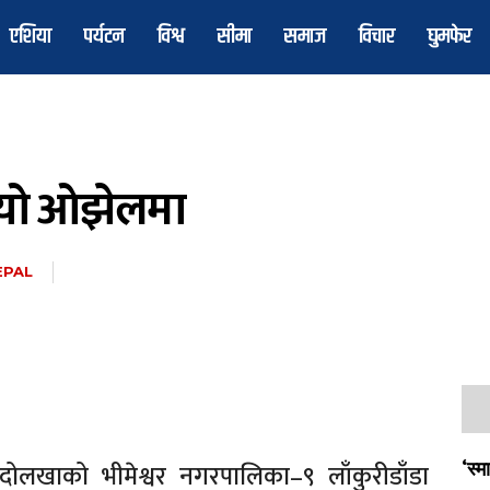
एशिया
पर्यटन
विश्व
सीमा
समाज
विचार
घुमफेर
्‍यो ओझेलमा
EPAL
 दोलखाको भीमेश्वर नगरपालिका–९ लाँकुरीडाँडा
‘स्म