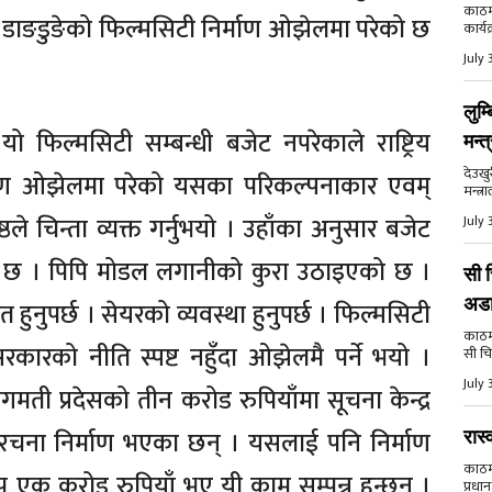
काठमा
ो डाङडुङेको फिल्मसिटी निर्माण ओझेलमा परेको छ
कार्य
July 
लुम्
 फिल्मसिटी सम्बन्धी बजेट नपरेकाले राष्ट्रिय
मन्त
देउखु
र्माण ओझेलमा परेको यसका परिकल्पनाकार एवम्
मन्त्र
ठले चिन्ता व्यक्त गर्नुभयो । उहाँका अनुसार बजेट
July 
ो छ । पिपि मोडल लगानीको कुरा उठाइएको छ ।
सी च
अड
नुपर्छ । सेयरको व्यवस्था हुनुपर्छ । फिल्मसिटी
काठमाड
कारको नीति स्पष्ट नहुँदा ओझेलमै पर्ने भयो ।
सी चि
July 
ागमती प्रदेसको तीन करोड रुपियाँमा सूचना केन्द्र
 संरचना निर्माण भएका छन् । यसलाई पनि निर्माण
रास्
काठमाड
एक करोड रुपियाँ भए यी काम सम्पन्न हुन्छन् ।
प्रधान