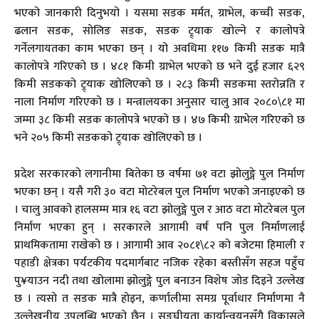
भएको जानकारी दिनुभयो । यसमा सडक मर्मत, ग्राभेल, कच्ची सडक,
ढलान सडक, सोलिङ सडक, सडक ट्र्याक खोल्ने र कालोपत्रे
गर्नेलगायतका काम भएका छन् । यो अवधिमा ११७ किमी सडक मात्रै
कालोपत्रे गरिएको छ । ४८१ किमी ग्राभेल भएको छ भने दुई हजार ६२९
किमी सडकको ट्र्याक खोलिएको छ । २८३ किमी सडकमा स्तरोन्नति र
नाला निर्माण गरिएको छ । मन्त्रालयका अनुसार चालु आव २०८०\८१ मा
जम्मा ३८ किमी सडक कालोपत्रे भएको छ । ४७ किमी ग्राभेल गरिएको छ
भने २०५ किमी सडकको ट्र्याक खोलिएको छ ।
प्रदेश सरकारको लगानीमा बितेका छ वर्षमा ७१ वटा झोलुङ्गे पुल निर्माण
भएका छन् । यसै गरी ३० वटा मोटरेबल पुल निर्माण भएको जनाइएको छ
। चालु आवको हालसम्म मात्र १६ वटा झोलुङ्गे पुल र आठ वटा मोटरेबल पुल
निर्माण भएका हुन् । सरकारले आगामी वर्ष पनि पुल निर्माणलाई
प्राथमिकतामा राखेको छ । आगामी आव २०८१\८२ को बजेटमा हिमाली र
पहाडी क्षेत्रका पर्यटकीय पदमार्गबाट नजिक रहेका बस्तीसँग सहज पहुँच
पु¥याउन नदी तथा खोलामा झोलुङ्गे पुल बनाउन विशेष जोड दिइने उल्लेख
छ । त्यसो त सडक मात्रै होइन, कर्णालीमा समग्र पूर्वाधार निर्माणमा नै
उल्लेखनीय उपलब्धि भएको छैन । सङ्घीयता कार्यान्वयनसँगै विकासले