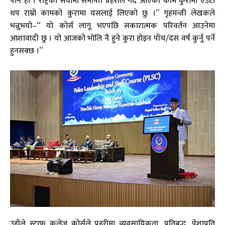
पनि हो । राष्ट्रको सेवामा सर्मपित प्रहरीले गर्दै आएको काम कुरामा एउटा
थप राम्रो कामको कुरामा यसलाई लिएको छु ।” गृहमन्त्री लेखकले
भन्नुभयो–“ यो कोर्स लागू भएपछि सकारात्मक परिवर्तन आउनेमा
आशावादी छु । यो आजको भोलि नै हुने कुरा होइन पाँच/दस वर्ष कुर्नु पर्ने
हुनसक्छ ।”
उहाँले स्टाफ कलेज कोर्सले प्रहरीमा व्यवसायिकता, प्रतिबद्ध, पेशाप्रति