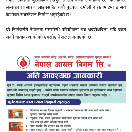
नेपाल अन्तर्गत बुटवल–गोरखपुर ४ सय केभी क्षमताको १८ किलोमिटर
लम्बाइको प्रसारण लाइनसहित नयाँ बुटवल, दमौली र रातामाटेमा ४ सय
केभीका सबस्टेसन निर्माण भइरहेको छ।
यो निर्णयसँगै नेपालमा एमसीसी परियोजना अब अवरोधविना अघि बढ्न
सक्ने वातावरण बनेको एमसीए नेपालले जनाएको छ।