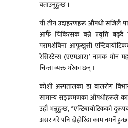
बताउनुहुन्छ ।
यी तीन उदाहरणहरू औषधी सजिलै पाइ
आफैँ चिकित्सक बन्ने प्रवृत्ति बढ
परामर्शबिना आफूखुसी एन्टिबायोटिकको
रेसिस्टेन्स (एएमआर)’ नामक मौन मह
चिन्ता व्यक्त गरेका छन् ।
कोशी अस्पतालका डा बालरोग विभाग 
सामान्य सङ्क्रमणका औषधीहरूले काम 
उहाँ भन्नुहुन्छ, “एन्टिबायोटिकको दु
असर गरे पनि दोहोरिँदा काम नगर्ने हुन्छ