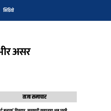
भिडियो
म्भीर असर
ताजा समाचार
ार्ट हुलाक’ विस्तार, सरकारी कागजात अब घरमै