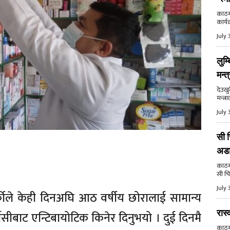
काठमा
कार्य
July 
लुम्
मन्त
देउखु
मन्त्र
July 
सी च
अड
काठमाड
सी चि
July 
कीले केही दिनअघि आठ वर्षीय छोरालाई सामान्य
रास्
ीबाट एन्टिबायोटिक किनेर दिनुभयो । दुई दिनमै
काठमाड