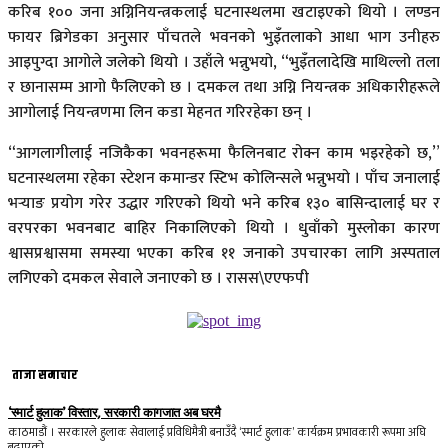
करिब १०० जना अग्निनियन्त्रकलाई घटनास्थलमा खटाइएको थियो । लण्डन
फायर ब्रिगेडका अनुसार पाँचतले भवनको भुइँतलाको आधा भाग उनीहरु
आइपुग्दा आगोले जलेको थियो । उहाँले भन्नुभयो, “भुइँतलादेखि माथिल्लो तला
र छानासम्म आगो फैलिएको छ । दमकल तथा अग्नि नियन्त्रक अधिकारीहरूले
आगोलाई नियन्त्रणमा लिन कडा मेहनत गरिरहेका छन् ।
“आगलागीलाई नजिकैका भवनहरूमा फैलिनबाट रोक्न काम भइरहेको छ,”
घटनास्थलमा रहेका स्टेशन कमान्डर स्टिभ कोलिन्सले भन्नुभयो । पाँच जनालाई
भर्‍याङ प्रयोग गरेर उद्धार गरिएको थियो भने करिब १३० बासिन्दालाई घर र
वरपरका भवनबाट बाहिर निकालिएको थियो । धुवाँको मुस्लोका कारण
श्वासप्रश्वासमा समस्या भएका करिब ११ जनाको उपचारका लागि अस्पताल
लगिएको दमकल सेवाले जनाएको छ । रासस\एएफपी
ताजा समाचार
‘स्मार्ट हुलाक’ विस्तार, सरकारी कागजात अब घरमै
काठमाडौं । सरकारले हुलाक सेवालाई प्रविधिमैत्री बनाउँदै ‘स्मार्ट हुलाक’ कार्यक्रम प्रभावकारी रूपमा अघि
बढाएको...