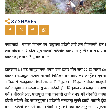
87
SHARES
काठमाडौं । यहाँका विभिन्न वन–जङ्गलमा डढेलो लाग्ने क्रम रोकिएको छैन ।
एक महिना अघि देखि सुरु भएको डढेलोले हालसम्म झण्डै एक चार सय
हेक्टर जङ्गलमा क्षति पुर्‍याएको छ ।
हालसम्म ७१ वटा सामुदायिक वनमा एक हजार तीन सय २२ दशमलव ८०
हेक्टर वन–जङ्गल सखाप पारेको डिभिजन वन कार्यालय तनहुँका सूचना
अधिकारी राजकुमार श्रेष्ठले जानकारी दिनुभयो । चितुवा र बाँदर आतङ्कले
गर्दा तनहुँमा वन डढेलो लाग्ने क्रम बढेको हो । चितुवाले मान्छेलाई आक्रमण
गर्ने र बाँदरले अन्न, फलफूल तथा तरकारी खाने र नष्ट गर्ने गरेकोले वनमा
डढेलो बढेको श्रेष्ठ बताउनुहुन्छ । डढेलोले वन्यजन्तु लुक्ने झाडी मासिने हुँदा
वनमा डढेलो लगाउने क्रम बढेको पाइएको उहाँ बताउनुहुन्छ । सुख्खा