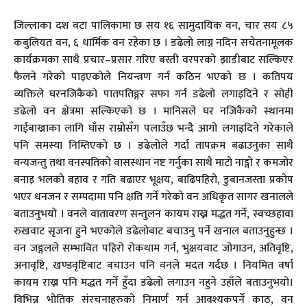
जिल्लाका दश वटा पालिकामा छ सय १६ सामुदायिक वन, चार सय ८५
कबुलियत वन, ६ धार्मिक वन रहेका छ । डढेलो लाग्न नदिन सचेतनामूलक
कार्यक्रमका साथै प्रचार–प्रसार गरिए बस्ती वरपरको झाडीबाट सल्किएर
फैलने गरेको पाइएकोले नियन्त्रण गर्न कठिन भएको छ । कतिपय
व्यक्तिले घरनजिकैको पातपतिङ्गर सफा गर्न डढेलो लगाइदिने र सोही
डढेलो वन क्षेत्रमा सल्किएको छ । मानिसले घर नजिकैको स्थानमा
गाईबाख्राका लागि घाँस राम्रोसँग पलाउँछ भन्दै आगो लगाइदिने गरेकाले
पनि समस्या निम्तिएको छ । डढेलोले गर्दा तापक्रम बढाउनुका साथै
वन्यजन्तु तथा वनस्पतिको वासस्थान नष्ट गर्नुका साथै माटो नाङ्गो र कमजोर
बनाइ भलको बहाव र गति बढाएर भूक्षय, बाढिपहिरो, डुबानजस्ता प्रकोप
भएर धनजन र सम्पदामा पनि क्षति गर्ने गरेको वन अधिकृत सागर खनालले
बताउनुभयो । वनले वातावरण सन्तुलन कायम राख्न मद्धत गर्ने, स्वच्छहावा
रुखवाट सृजना हुने भएकोले डढेलोबाट बचाउनु पर्ने खनाल बताउनुहुन्छ ।
वन जङ्गलले सम्भावित पहिरो रोकथाम गर्न, भुक्षयवाट जोगाउन, अतिवृष्टि,
अनावृष्टि, खण्डवृष्टिबाट बचाउन पनि वनले मदत गर्दछ । नियमित वर्षा
कायम राख्न पनि मद्धत गर्ने हुँदा डढेलो लगाउन नहुने उहाँले बताउनुभयो।
विभिन्न भोतिक संरचनाहरुको निमार्ण गर्न आवश्यकपर्ने काठ, वन