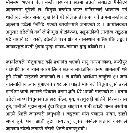
मौसममा भएको बेला बस्ती वरपरको क्षेत्रमा डढेलो लगाउँदा फैलिएर
जङ्गलसम्म पुगेको छ। चितुवा बस्तीमा आएर मानिसलाई आक्रमण गर्न
थालेकाले बाँदर समेत दुःख दिने गरेकोले झाडी सफा गर्ने क्रममा बस्तीबाट
जङ्गलमा डढेलो फैलिँदै गएको कार्यालयले जनाएको छ । कार्यालयका
अनुसार डढेलोले गर्दा लोपोन्मुख बोटबिरुवा, पशुपन्छीको अस्तित्व सङ्कटमा
पर्दै गएको छ । यस्तै‚ डढेलोले चरन क्षेत्र र वासस्थान नासिएपछि जङ्गली
जनावरहरू बस्ती क्षेत्रमा पुग्दा मानव–जनावर द्वन्द्व बढेको छ ।
कार्यालयले चितुवाबाट बढी प्रभावित भएको भानु नगरपालिका, बन्दीपुर
गाउँपालिका र व्यास नगरपालिका क्षेत्रका सार्वजनिक वनमा आगलागी धेरै
हुने गरेको पाइएको जनाएको छ । छ वर्षको अवधिमा तनहुँका १४ जना
बालबालिका ज्यान गुमाएको र १८ जना घाइते भएकाले चितुवा लुक्ने डरले
झाडीमा आगो लगाउने गरेकाले वनमा क्षति धेरै भएको पाइएको छ । वनमा
डढेलो लाग्दा चितुवाका आहारा बँदेल, मृग, चराचुरुङ्गी मासिने, बिरुवा नास
हुने, पानीको मुहान सुक्ने हुँदा चितुवा आहारा र पानी खोज्दै मानव बस्तीमा
आउने श्रेष्ठले जानकारी दिनुभयो । जङ्गलमा घाँस पलाउन नदिन, झाडी
सफा हुने, घना झाडी हुँदा वन्यजन्तु लुकेर बस्नेलगायतका कारणले
जङ्गलमा डढेलो लगाउने गरेको श्रेष्ठले बताउनुभयो ।