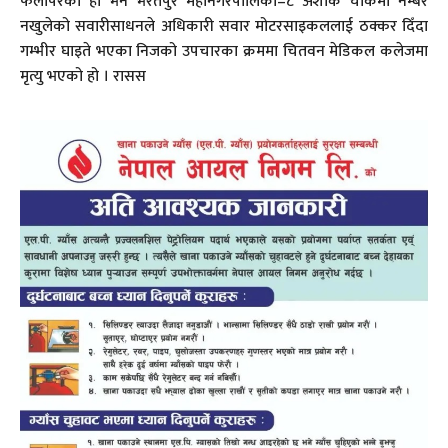
फेलापरेको हो भने भरतपुर महानगरपालिका–८ अशोक चोकमा नम्बर
नखुलेको सवारीसाधनले अधिकारी सवार मोटरसाइकललाई ठक्कर दिँदा
गम्भीर घाइते भएका निजको उपचारका क्रममा चितवन मेडिकल कलेजमा
मृत्यु भएको हो । रासस