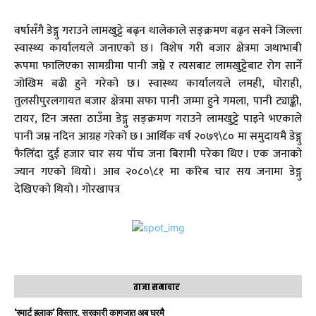
वर्षासँगै डेङ्गु गराउने लामखुट्टे बढ्न थालेकाले सङ्क्रमण बढ्न सक्ने जिल्ला
स्वास्थ्य कार्यालयले जनाएको छ । विशेष गरी बजार क्षेत्रमा जथाभाबी
रूपमा फालिएका सामग्रीमा पानी जम्ने र त्यसबाट लामखुट्टेबाट रोग सार्ने
जोखिम बढी हुने गरेको छ । स्वास्थ्य कार्यालयले लमही, घोराही,
तुलसीपुरलगायत बजार क्षेत्रमा सफा पानी जम्मा हुने गमला, पानी ट्याङ्की,
टायर, टिन जस्ता ठाउँमा डेङ्गु सङ्क्रमण गराउने लामखुट्टे पाइने भएकाले
पानी जम्न नदिन आग्रह गरेको छ । आर्थिक वर्ष २०७९\८० मा समुदायमै डेङ्गु
फैलिँदा दुई हजार चार सय पाँच जना बिरामी परेका थिए । एक जनाको
ज्यान गएको थियो । आव २०८०\८१ मा करिब चार सय जनामा डेङ्गु
देखिएको थियो । गोरखापत्र
ताजा समाचार
‘स्मार्ट हुलाक’ विस्तार, सरकारी कागजात अब घरमै