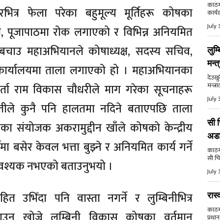
काठमा
ित्र फेला परेका बहुमूल्य मूर्तिहरू कोषका
कार्य
July 
ो, पूजापाठमा रोक लगाएको र विभिन्न अनियमित
ी बचाउ महाअभियानले कोषाध्यक्ष, सदस्य सचिव,
लुम्
मन्त
ो कार्यालयमा ताला लगाएको हो । महाअभियानका
देउखु
मन्त्र
ता राम विकास चौधरीले माग गरेका सूचनाहरू
July 
प्रेतीले कुनै पनि हालतमा नदिने बताएपछि ताला
सी च
 संयोजक अकरामुद्दीन खाँले कोषको केन्द्रीय
अड
ा बसेर केवल भत्ता बुझ्ने र अनियमित कार्य गर्ने
काठमाड
सी चि
 आवश्यक नभएको बताउनुभयो ।
July 
त उभिँदा पनि वास्ता नगर्ने र लुम्बिनीभित्र
रास्
काठमाड
ाउन खोज्ने लुम्बिनी विकास कोषका वर्तमान
प्रधान