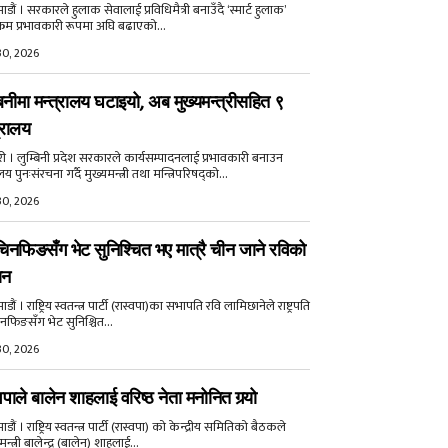
डौं । सरकारले हुलाक सेवालाई प्रविधिमैत्री बनाउँदै ‘स्मार्ट हुलाक’
क्रम प्रभावकारी रूपमा अघि बढाएको...
30, 2026
बिनीमा मन्त्रालय घटाइयो, अब मुख्यमन्त्रीसहित ९
्रालय
री । लुम्बिनी प्रदेश सरकारले कार्यसम्पादनलाई प्रभावकारी बनाउन
ालय पुनःसंरचना गर्दै मुख्यमन्त्री तथा मन्त्रिपरिषद्को...
30, 2026
िनफिङसँग भेट सुनिश्चित भए मात्रै चीन जाने रविको
ान
ौं । राष्ट्रिय स्वतन्त्र पार्टी (रास्वपा)का सभापति रवि लामिछानेले राष्ट्रपति
नफिङसँग भेट सुनिश्चित...
30, 2026
वपाले बालेन शाहलाई वरिष्ठ नेता मनोनित गर्‍यो
ौं । राष्ट्रिय स्वतन्त्र पार्टी (रास्वपा) को केन्द्रीय समितिको बैठकले
मन्त्री बालेन्द्र (बालेन) शाहलाई...