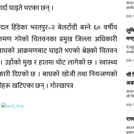
काठमा
र्दा घाइते भएका छन् ।
कार्य
July 
 हिँडेका भरतपुर–२ बेलटाँडी बस्ने ६० वर्षीय
लुम्
आक्रमण गरेको चितवनका प्रमुख जिल्ला अधिकारी
मन्त
देउखु
 बाघको आक्रमणबाट घाइते भएको श्रेष्ठको चितवन
मन्त्र
हाँको मुख र हातमा चोट लागेको छ । स्वास्थ्य
July 
कारी दिएको छ । बाघको खोजी तथा नियन्त्रणको
सी च
अड
ीहरू खटिएका छन् । गोरखापत्र
काठमाड
सी चि
July 
रास्
काठमाड
प्रधान