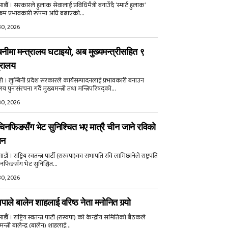
डौं । सरकारले हुलाक सेवालाई प्रविधिमैत्री बनाउँदै ‘स्मार्ट हुलाक’
क्रम प्रभावकारी रूपमा अघि बढाएको...
30, 2026
बिनीमा मन्त्रालय घटाइयो, अब मुख्यमन्त्रीसहित ९
्रालय
री । लुम्बिनी प्रदेश सरकारले कार्यसम्पादनलाई प्रभावकारी बनाउन
ालय पुनःसंरचना गर्दै मुख्यमन्त्री तथा मन्त्रिपरिषद्को...
30, 2026
िनफिङसँग भेट सुनिश्चित भए मात्रै चीन जाने रविको
ान
ौं । राष्ट्रिय स्वतन्त्र पार्टी (रास्वपा)का सभापति रवि लामिछानेले राष्ट्रपति
नफिङसँग भेट सुनिश्चित...
30, 2026
वपाले बालेन शाहलाई वरिष्ठ नेता मनोनित गर्‍यो
ौं । राष्ट्रिय स्वतन्त्र पार्टी (रास्वपा) को केन्द्रीय समितिको बैठकले
मन्त्री बालेन्द्र (बालेन) शाहलाई...