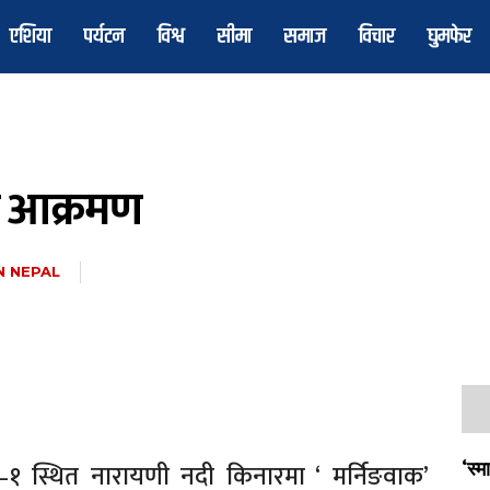
एशिया
पर्यटन
विश्व
सीमा
समाज
विचार
घुमफेर
ले आक्रमण
N NEPAL
१ स्थित नारायणी नदी किनारमा ‘ मर्निङवाक’
‘स्म