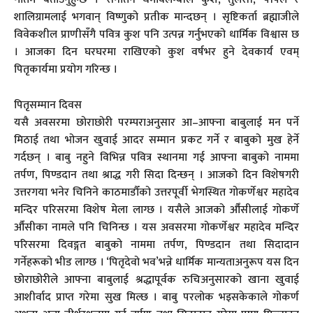
शालिग्रामलाई भगवान् विष्णुको प्रतीक मान्दछन् । सृष्टिकर्ता ब्रह्माजीले
विवेकशील प्राणीसँगै पवित्र कुश पनि उत्पन्न गर्नुभएको धार्मिक विश्वास छ
। आजका दिन घरघरमा राखिएको कुश वर्षभर हुने देवकार्य एवम्
पितृकार्यमा प्रयोग गरिन्छ ।
पितृसम्मान दिवस
यसै अवसरमा छोराछोरी परम्पराअनुसार आ–आफ्ना बाबुलाई मन पर्ने
मिठाई तथा भोजन खुवाई आदर सम्मान प्रकट गर्ने र बाबुको मुख हेर्ने
गर्दछन् । बाबु नहुने विभिन्न पवित्र स्थानमा गई आफ्ना बाबुको नाममा
तर्पण, पिण्डदान तथा श्राद्ध गरी सिदा दिन्छन् । आजको दिन विशेषगरी
उत्तरगया भनेर चिनिने काठमाडौँको उत्तरपूर्वी भेगस्थित गोकर्णेश्वर महादेव
मन्दिर परिसरमा विशेष मेला लाग्छ । यसैले आजको औँसीलाई गोकर्णे
औँसीका नामले पनि चिनिन्छ । यस अवसरमा गोकर्णेश्वर महादेव मन्दिर
परिसरमा दिवङ्गत बाबुको नाममा तर्पण, पिण्डदान तथा सिदादान
गर्नेहरूको भीड लाग्छ । ‘पितृदेवो भव’भन्ने धार्मिक मान्यताअनुरूप यस दिन
छोराछोरीले आफ्ना बाबुलाई श्रद्धापूर्वक रुचिअनुसारको खाना खुवाई
आशीर्वाद प्राप्त गरेमा सुख मिल्छ । बाबु परलोक भइसकेकाले गोकर्ण