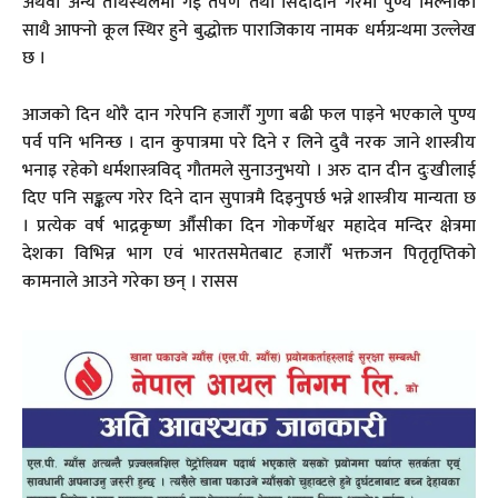
अथवा अन्य तीर्थस्थलमा गई तर्पण तथा सिदादान गरेमा पुण्य मिल्नाका
साथै आफ्नो कूल स्थिर हुने बुद्धोक्त पाराजिकाय नामक धर्मग्रन्थमा उल्लेख
छ ।
आजको दिन थोरै दान गरेपनि हजारौँ गुणा बढी फल पाइने भएकाले पुण्य
पर्व पनि भनिन्छ । दान कुपात्रमा परे दिने र लिने दुवै नरक जाने शास्त्रीय
भनाइ रहेको धर्मशास्त्रविद् गौतमले सुनाउनुभयो । अरु दान दीन दुःखीलाई
दिए पनि सङ्कल्प गरेर दिने दान सुपात्रमै दिइनुपर्छ भन्ने शास्त्रीय मान्यता छ
। प्रत्येक वर्ष भाद्रकृष्ण औँसीका दिन गोकर्णेश्वर महादेव मन्दिर क्षेत्रमा
देशका विभिन्न भाग एवं भारतसमेतबाट हजारौँ भक्तजन पितृतृप्तिको
कामनाले आउने गरेका छन् । रासस