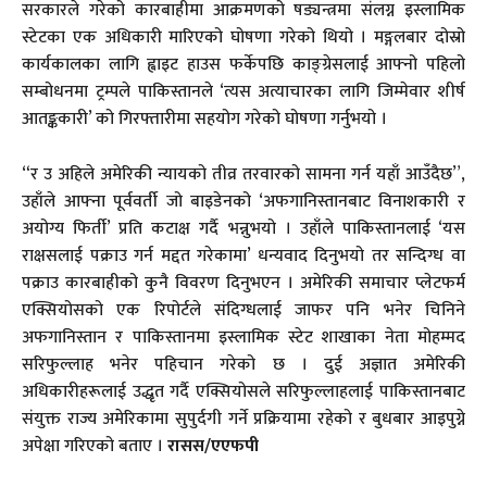
सरकारले गरेको कारबाहीमा आक्रमणको षड्यन्त्रमा संलग्न इस्लामिक
स्टेटका एक अधिकारी मारिएको घोषणा गरेको थियो । मङ्गलबार दोस्रो
कार्यकालका लागि ह्वाइट हाउस फर्केपछि काङ्ग्रेसलाई आफ्नो पहिलो
सम्बोधनमा ट्रम्पले पाकिस्तानले ‘त्यस अत्याचारका लागि जिम्मेवार शीर्ष
आतङ्ककारी’ को गिरफ्तारीमा सहयोग गरेको घोषणा गर्नुभयो ।
“र उ अहिले अमेरिकी न्यायको तीव्र तरवारको सामना गर्न यहाँ आउँदैछ”,
उहाँले आफ्ना पूर्ववर्ती जो बाइडेनको ‘अफगानिस्तानबाट विनाशकारी र
अयोग्य फिर्ती’ प्रति कटाक्ष गर्दै भन्नुभयो । उहाँले पाकिस्तानलाई ‘यस
राक्षसलाई पक्राउ गर्न मद्दत गरेकामा’ धन्यवाद दिनुभयो तर सन्दिग्ध वा
पक्राउ कारबाहीको कुनै विवरण दिनुभएन । अमेरिकी समाचार प्लेटफर्म
एक्सियोसको एक रिपोर्टले संदिग्धलाई जाफर पनि भनेर चिनिने
अफगानिस्तान र पाकिस्तानमा इस्लामिक स्टेट शाखाका नेता मोहम्मद
सरिफुल्लाह भनेर पहिचान गरेको छ । दुई अज्ञात अमेरिकी
अधिकारीहरूलाई उद्धृत गर्दै एक्सियोसले सरिफुल्लाहलाई पाकिस्तानबाट
संयुक्त राज्य अमेरिकामा सुपुर्दगी गर्ने प्रक्रियामा रहेको र बुधबार आइपुग्ने
अपेक्षा गरिएको बताए ।
रासस/एएफपी