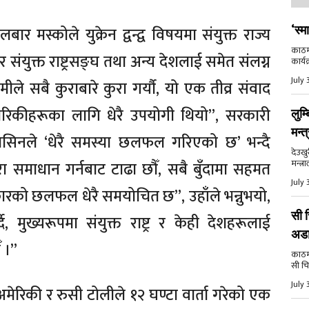
ार मस्कोले युक्रेन द्वन्द्व विषयमा संयुक्त राज्य
‘स्म
काठमा
 र संयुक्त राष्ट्रसङ्घ तथा अन्य देशलाई समेत संलग्न
कार्य
July 
मीले सबै कुराबारे कुरा गर्यौ, यो एक तीव्र संवाद
रिकीहरूका लागि धेरै उपयोगी थियो”, सरकारी
लुम्
मन्त
रासिनले ‘धेरै समस्या छलफल गरिएको छ’ भन्दै
देउखु
मन्त्र
रा समाधान गर्नबाट टाढा छौँ, सबै बुँदामा सहमत
July 
रकारको छलफल धेरै समयोचित छ”, उहाँले भन्नुभयो,
सी च
दै, मुख्यरूपमा संयुक्त राष्ट्र र केही देशहरूलाई
अड
ँ ।”
काठमाड
सी चि
July 
िकी र रुसी टोलीले १२ घण्टा वार्ता गरेको एक