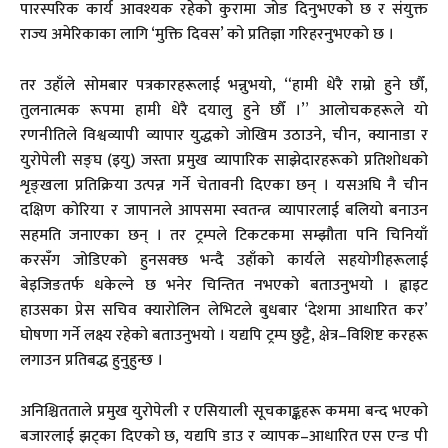
पारस्परिक कार्य आवश्यक रहेको कुरामा जोड दिनुभएको छ र संयुक्त
राज्य अमेरिकाका लागि ‘मुक्ति दिवस’ को प्रतिज्ञा गरिहरनुभएको छ ।
तर उहाँले सोमबार पत्रकारहरूलाई भन्नुभयो, “हामी धेरै राम्रो हुने छौँ,
तुलनात्मक रूपमा हामी धेरै दयालु हुने छौँ ।” आलोचकहरूले यो
रणनीतिले विश्वव्यापी व्यापार युद्धको जोखिम उठाउने, चीन, क्यानाडा र
युरोपेली सङ्घ (इयु) जस्ता प्रमुख व्यापारिक साझेदारहरूको प्रतिशोधको
शृङ्खला प्रतिक्रिया उत्पन्न गर्ने चेतावनी दिएका छन् । यसअघि नै चीन
दक्षिण कोरिया र जापानले आपसमा स्वतन्त्र व्यापारलाई बलियो बनाउन
सहमति जनाएका छन् । तर ट्रम्पले टिकटकमा सम्झौता पनि चिनियाँ
करसँग जोडिएको हुनसक्छ भन्दै उहाँको कार्यले सहयोगीहरूलाई
बेइजिङतर्फ धकेल्ने छ भनेर चिन्तित नभएको बताउनुभयो । ह्वाइट
हाउसका प्रेस सचिव क्यारोलिन लेभिटले बुधबार ‘देशमा आधारित कर’
घोषणा गर्ने लक्ष्य रहेको बताउनुभयो । यद्यपि ट्रम्प छुट्टै, क्षेत्र–विशिष्ट करहरू
लगाउन प्रतिबद्ध हुनुहुन्छ ।
अनिश्चितताले प्रमुख युरोपेली र एसियाली सूचकाङ्कहरू कममा बन्द भएको
बजारलाई झट्का दिएको छ, यद्यपि डाउ र व्यापक–आधारित एस एन्ड पी