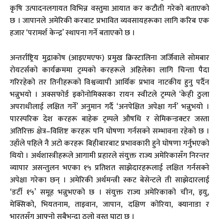
कृषि उत्पादनलगायत विभिन्न वस्तुमा आयात कर कटौती गरेको बताएको
छ । जापानले अमेरिकी करबाट प्रभावित व्यवसायहरूका लागि करिब एक
हजार ‘परामर्श केन्द्र’ स्थापना गर्ने बताएको छ ।
अन्तर्राष्ट्रिय मुद्राकोष (आइएमएफ) प्रमुख क्रिस्टालिना जर्जिवाले सोमबार
रोयटर्सको कार्यक्रममा ट्रम्पको करहरूले अहिलेका लागि चिन्ता पैदा
गरिरहेको तर तिनीहरूको विश्वव्यापी आर्थिक प्रभाव नाटकीय हुनु पर्दैन
भन्नुभयो । अक्सफोर्ड इकोनोमिक्सका रायन स्वीटले ट्रम्पले ‘केही ठुला
अपराधीलाई लक्षित गर्ने’ अनुमान गर्दै ‘अनपेक्षित अपेक्षा गर्न’ भन्नुभयो ।
पारस्परिक देश करहरू बाहेक ट्रम्पले औषधि र सेमिकन्डक्टर जस्ता
अतिरिक्त क्षेत्र–विशिष्ट करहरू पनि घोषणा गर्नसक्ने सम्भावना रहेको छ ।
उहाँले पहिले नै अटो करहरू बिहीबारबाट प्रभावकारी हुने घोषणा गर्नुभएको
थियो । अर्थशास्त्रीहरूले आगामी प्रहारले संयुक्त राज्य अमेरिकासँग निरन्तर
व्यापार असन्तुलन भएका १५ प्रतिशत साझेदारहरूलाई लक्षित गर्नसक्ने
अपेक्षा गरेका छन् । अमेरिकी अर्थमन्त्री स्कट बेसेन्टले ती साझेदारलाई
‘डर्टी १५’ समूह भन्नुभएको छ । संयुक्त राज्य अमेरिकाको चीन, इयु,
मेक्सिको, भियतनाम, ताइवान, जापान, दक्षिण कोरिया, क्यानाडा र
भारतसँग आफ्नो सबैभन्दा ठुलो वस्तु घाटा छ ।