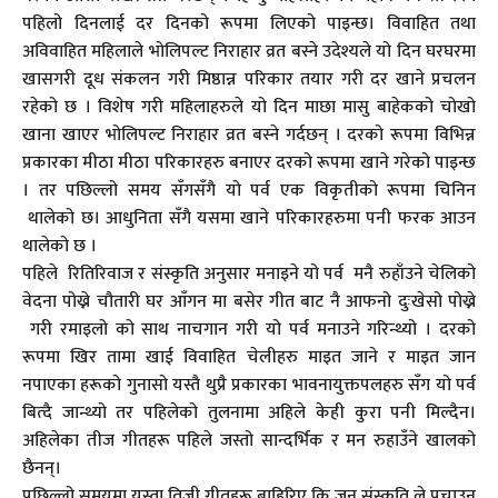
पहिलो दिनलाई दर दिनको रूपमा लिएको पाइन्छ। विवाहित तथा
अविवाहित महिलाले भोलिपल्ट निराहार व्रत बस्ने उदेश्यले यो दिन घरघरमा
खासगरी दूध संकलन गरी मिष्ठान्न परिकार तयार गरी दर खाने प्रचलन
रहेको छ । विशेष गरी महिलाहरुले यो दिन माछा मासु बाहेकको चोखो
खाना खाएर भोलिपल्ट निराहार व्रत बस्ने गर्दछन् । दरको रूपमा विभिन्न
प्रकारका मीठा मीठा परिकारहरु बनाएर दरको रूपमा खाने गरेको पाइन्छ
। तर पछिल्लो समय सँगसँगै यो पर्व एक विकृतीको रूपमा चिनिन
थालेको छ। आधुनिता सँगै यसमा खाने परिकारहरुमा पनी फरक आउन
थालेको छ ।
पहिले रितिरिवाज र संस्कृति अनुसार मनाइने यो पर्व मनै रुहाँउने चेलिको
वेदना पोख्ने चौतारी घर आँगन मा बसेर गीत बाट नै आफनो दुःखेसो पोख्ने
गरी रमाइलो को साथ नाचगान गरी यो पर्व मनाउने गरिन्थ्यो । दरको
रूपमा खिर तामा खाई विवाहित चेलीहरु माइत जाने र माइत जान
नपाएका हरूको गुनासो यस्तै थुप्रै प्रकारका भावनायुक्तपलहरु सँग यो पर्व
बित्दै जान्थ्यो तर पहिलेको तुलनामा अहिले केही कुरा पनी मिल्दैन।
अहिलेका तीज गीतहरू पहिले जस्तो सान्दर्भिक र मन रुहाउँने खालको
छैनन्।
पछिल्लो समयमा यस्ता तिजी गीतहरू बाहिरिए कि जुन संस्कृति ले पचाउन