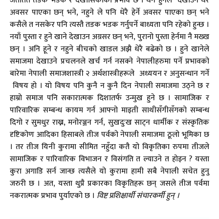
जताततै तडक भडक र देखासिकीको प्रभाव छ । धन हुनेले देखाउने धेरै
अवसर पाएका छन् भने, नहुने ले पनि धेरै हेर्ने अवसर पाएका छन् भने
कसैले त नसकेर पनि त्यस्तै तडक भडक गर्नुपर्ने बाध्यता पनि रहेकाे हुन्छ ।
नयाँ पुस्ता र हुने खाने देखाउन अग्रसर छन् भने, पुरानो पुस्ता हेर्नमा नै मख्ख
छन् । अनि हूने र नहुने बीचको खाडल अझै धेरै बढेको छ । हुने खानेले
समाजमा देखाउने प्रचलनले खर्च गर्न नसक्ने नेपालीहरुमा पर्ने प्रभावको
बारेमा नेपाली समाजशास्त्री २ अर्थशास्त्रीहरूले अध्ययन र अनुसन्धान गर्ने
विषय हो । याे विषय पनि कुनै न कुनै दिन नेपाली समाजमा उठ्ने छ र
हाम्रो समाज पनि सकारात्मक दिशातर्फ उन्मुख हुने छ । सामाजिक र
पारिवारिक सम्बन्ध कायम गर्न आफ्नो माइती साथीसँगीसँगको सम्बन्ध
दिगो र सुमधुर राख्न, मनोरञ्जन गर्न, सुखदुःख साट्न धार्मीक र संस्कृतिक
दृष्टिकोण आदिका हिसाबले तीज पर्वको नेपाली समाजमा ठूलो भूमिका छ
। तर तीज यिनी कुरामा सीमित नहुँदा कतै यो विकृतिका रुपमा तीजले
सामाजिक र पारिवारिक विभाजन र विसंगति त ल्याउने त होइन ? यस्ता
कुरा अगाडि सर्न जान्छ त्यसैले यो कुरामा हामी सबै नेपाली सचेत हुनु
जरुरी छ । अत, यस्ता थुप्रै प्रकारका विकृतिहरू छन् जसले तीज पर्वमा
नकरात्मक प्रभाव पुर्याएकाे छ ।
विष्ट प्रशिक्षार्थी संचारकर्मी हुन् ।