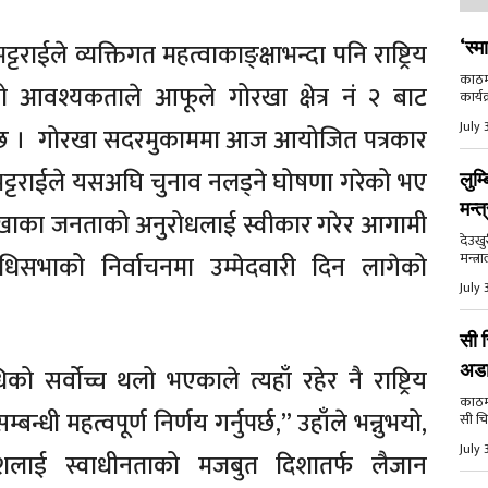
भट्टराईले व्यक्तिगत महत्वाकाङ्क्षाभन्दा पनि राष्ट्रिय
‘स्म
काठमा
ो आवश्यकताले आफूले गोरखा क्षेत्र नं २ बाट
कार्य
July 
ो छ । गोरखा सदरमुकाममा आज आयोजित पत्रकार
 डा. भट्टराईले यसअघि चुनाव नलड्ने घोषणा गरेको भए
लुम्
मन्त
रखाका जनताको अनुरोधलाई स्वीकार गरेर आगामी
देउखु
मन्त्र
धिसभाको निर्वाचनमा उम्मेदवारी दिन लागेको
July 
सी च
अड
 सर्वोच्च थलो भएकाले त्यहाँ रहेर नै राष्ट्रिय
काठमाड
बन्धी महत्वपूर्ण निर्णय गर्नुपर्छ,” उहाँले भन्नुभयो,
सी चि
July 
शलाई स्वाधीनताको मजबुत दिशातर्फ लैजान