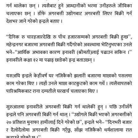
गर्न थालेका छन् । त्यसैबाट हुने आम्दानीको भरमा उनीहरुले जीविका
चलाएका छन् । डाँफे अगरबत्ती उद्योगबाट अगरबत्ती लिएर बिक्री गर्न
देशभर जाने गरेको इन्द्रले बताए ।
“दैनिक रु चारहजारदेखि रु पाँच हजारसम्मको अगरबत्ती बिक्री हुन्छ”,
महेन्द्रनगर बजारमा अगरबत्ती बिक्री गर्दैगरेको अवस्थामा भेटिनुभएका उनले
भने–“आर्थिक अभावका कारण इनावरी (श्रीमती)लाई पढाउन सकिन ।”
इनावरीले कक्षा १२ मा पढाइ छाडेको इन्द्र बताउछन् ।
यसअघि इन्द्रले केहीवर्ष घर नजिकैको झलारी बजारमा माछाको पसलमा
काम गरेका थिए । त्यहाँ उनले माछा काटकुटको काम गर्थे । त्यसैवापतको
पारिश्रमिकबाट राना दम्पतीले घरखर्च चलाएका थिए ।
सुरुआतमा इनावरीले अगरबत्ती बिक्री गर्न थालेकी हुन् । पछि उनीसँगै
इन्द्रले पनि अगरबत्ती बिक्री गर्न थाल् । “उद्योगले बिक्री भएको अगरबत्तीको
२० प्रतिशत मुनाफा हामीलाई दिने गरेको छ”, इन्द्रले भने– “दिनभरी बजार
र दैलोदैलोमा अगरबत्ती बिक्री गर्र्छु, साँझ नजिकैको धर्मशालामा रात
कटाउने गरेको छु ।”