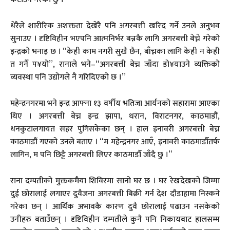
धेरैले शारीरिक अशक्तता देखेरै पनि अगरबत्ती खरिद गर्ने उनले अनुभव
सुनाउए । दृष्टिविहीन भएपनि आत्मनिर्भर बन्नकै लागि अगरबत्ती बेच्ने गरेको
इन्द्रको भनाइ छ । “केही काम नगरी सुखै छैन, बाँच्नका लागि केही न केही
त गर्नै प¥यो”, रानाले भने–“अगरबत्ती बेच्न जाँदा डो¥याउने व्यक्तिको
व्यवस्था पनि उद्योगले नै गरिदिएको छ ।”
महेन्द्रनगरमा भने इन्द्र आफ्ना १३ वर्षीय भतिजा आर्यनको सहारामा आएका
थिए । अगरबत्ती बेच्न इन्द्र झापा, धरान, विराटनगर, काठमाडौं,
धनकुटालगायत सहर पुगिसकेका छन् । हाल इनावरी अगरबत्ती बेच्न
काठमाडौं गएको उनले बताए । “म महेन्द्रनगर आएँ, इनावरी काठमाडौँतर्फ
लागिन, म पनि छिट्टै अगरबत्ती लिएर काठमाडौँ जाँदै छु ।”
राना दम्पतीको मुक्तकमैया शिविरमा सानो घर छ । घर रेखदेखको जिम्मा
दुई छोरालाई लगाएर दुवैजना अगरबत्ती बिक्री गर्न देश दौडाहामा निस्कने
गरेका छन् । आर्थिक अभावकै कारण दुवै छोरालाई पढाउन नसकेको
उनीहरु बताउँछन् । दृष्टिविहीन दम्पतीले कुनै पनि निकायबाट हालसम्म