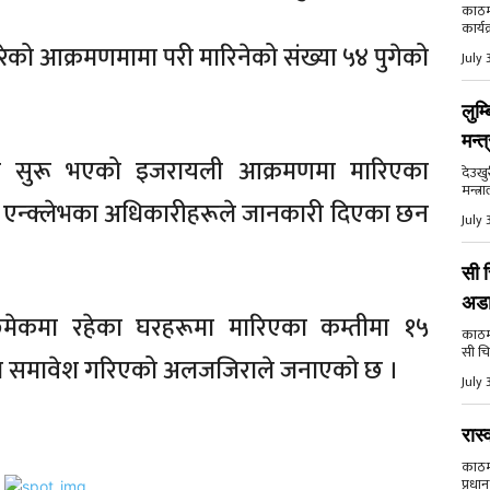
काठमा
कार्य
गरेको आक्रमणमामा परी मारिनेको संख्या ५४ पुगेको
July 
लुम्
मन्त
नः सुरू भएको इजरायली आक्रमणमा मारिएका
देउखु
मन्त्र
ेको एन्क्लेभका अधिकारीहरूले जानकारी दिएका छन
July 
सी च
अड
मेकमा रहेका घरहरूमा मारिएका कम्तीमा १५
काठमाड
सी चि
 यसमा समावेश गरिएको अलजजिराले जनाएको छ ।
July 
रास्
काठमाड
प्रधान