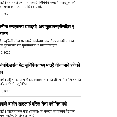
डौं । सरकारले हुलाक सेवालाई प्रविधिमैत्री बनाउँदै ‘स्मार्ट हुलाक’
क्रम प्रभावकारी रूपमा अघि बढाएको...
30, 2026
बिनीमा मन्त्रालय घटाइयो, अब मुख्यमन्त्रीसहित ९
्रालय
री । लुम्बिनी प्रदेश सरकारले कार्यसम्पादनलाई प्रभावकारी बनाउन
ालय पुनःसंरचना गर्दै मुख्यमन्त्री तथा मन्त्रिपरिषद्को...
30, 2026
िनफिङसँग भेट सुनिश्चित भए मात्रै चीन जाने रविको
ान
ौं । राष्ट्रिय स्वतन्त्र पार्टी (रास्वपा)का सभापति रवि लामिछानेले राष्ट्रपति
नफिङसँग भेट सुनिश्चित...
30, 2026
वपाले बालेन शाहलाई वरिष्ठ नेता मनोनित गर्‍यो
ौं । राष्ट्रिय स्वतन्त्र पार्टी (रास्वपा) को केन्द्रीय समितिको बैठकले
मन्त्री बालेन्द्र (बालेन) शाहलाई...