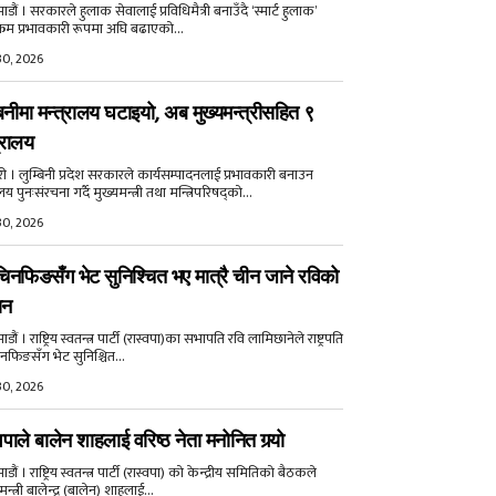
डौं । सरकारले हुलाक सेवालाई प्रविधिमैत्री बनाउँदै ‘स्मार्ट हुलाक’
क्रम प्रभावकारी रूपमा अघि बढाएको...
30, 2026
बिनीमा मन्त्रालय घटाइयो, अब मुख्यमन्त्रीसहित ९
्रालय
री । लुम्बिनी प्रदेश सरकारले कार्यसम्पादनलाई प्रभावकारी बनाउन
ालय पुनःसंरचना गर्दै मुख्यमन्त्री तथा मन्त्रिपरिषद्को...
30, 2026
िनफिङसँग भेट सुनिश्चित भए मात्रै चीन जाने रविको
ान
ौं । राष्ट्रिय स्वतन्त्र पार्टी (रास्वपा)का सभापति रवि लामिछानेले राष्ट्रपति
नफिङसँग भेट सुनिश्चित...
30, 2026
वपाले बालेन शाहलाई वरिष्ठ नेता मनोनित गर्‍यो
ौं । राष्ट्रिय स्वतन्त्र पार्टी (रास्वपा) को केन्द्रीय समितिको बैठकले
मन्त्री बालेन्द्र (बालेन) शाहलाई...