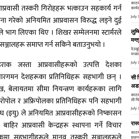
काठमा
्रवासी तस्करी गिरोहहरू भत्काउन सहकार्य गर्न
कार्य
July 
ा गरेको अनियमित आप्रवासन विरुद्ध लड्ने दुई
े भाग लिएका थिए । शिखर सम्मेलनमा स्टार्मरले
लुम्
मन्त
सञ्जालहरू समाप्त गर्न सकिने बताउनुभयो ।
देउखु
मन्त्र
क जस्ता आप्रवासीहरूको उत्पत्ति देशका
July 
 पारगमन देशहरूका प्रतिनिधिहरू सहभागी छन् ।
सी च
अड
ुख, बेलायतमा सीमा नियन्त्रण कार्यहरूका लागि
काठमाड
ुरोपोल र अफ्रिपोलका प्रतिनिधिहरू पनि सहभागी
सी चि
July 
्घ (इयु) ले अनियमित आप्रवासीहरूको निष्कासन
बाहिर आप्रवासी केन्द्रहरू स्थापना गर्ने विचार
रास्
काठमाड
ा सहभागीहरूले मानव तस्करी सञ्जालहरूले
प्रधान