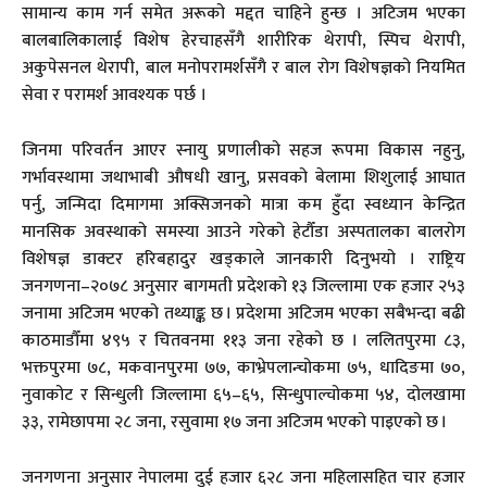
सामान्य काम गर्न समेत अरूको मद्दत चाहिने हुन्छ । अटिजम भएका
बालबालिकालाई विशेष हेरचाहसँगै शारीरिक थेरापी, स्पिच थेरापी,
अकुपेसनल थेरापी, बाल मनोपरामर्शसँगै र बाल रोग विशेषज्ञको नियमित
सेवा र परामर्श आवश्यक पर्छ ।
जिनमा परिवर्तन आएर स्नायु प्रणालीको सहज रूपमा विकास नहुनु,
गर्भावस्थामा जथाभाबी औषधी खानु, प्रसवको बेलामा शिशुलाई आघात
पर्नु, जन्मिदा दिमागमा अक्सिजनको मात्रा कम हुँदा स्वध्यान केन्द्रित
मानसिक अवस्थाको समस्या आउने गरेको हेटौँडा अस्पतालका बालरोग
विशेषज्ञ डाक्टर हरिबहादुर खड्काले जानकारी दिनुभयो । राष्ट्रिय
जनगणना–२०७८ अनुसार बागमती प्रदेशको १३ जिल्लामा एक हजार २५३
जनामा अटिजम भएको तथ्याङ्क छ । प्रदेशमा अटिजम भएका सबैभन्दा बढी
काठमाडौँमा ४९५ र चितवनमा ११३ जना रहेको छ । ललितपुरमा ८३,
भक्तपुरमा ७८, मकवानपुरमा ७७, काभ्रेपलान्चोकमा ७५, धादिङमा ७०,
नुवाकोट र सिन्धुली जिल्लामा ६५–६५, सिन्धुपाल्चोकमा ५४, दोलखामा
३३, रामेछापमा २८ जना, रसुवामा १७ जना अटिजम भएको पाइएको छ ।
जनगणना अनुसार नेपालमा दुई हजार ६२८ जना महिलासहित चार हजार