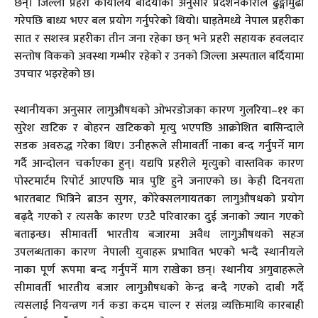
छन्। जिल्ला प्रहरी कार्यालय बर्दियाका अनुसार प्रदर्शनकारीले ढुङ्गामुढा
गरेपछि बाध्य भएर बल प्रयोग गर्नुपरेको थियो। घाइतेमध्ये नेपाल प्रहरीका
सात र सशस्त्र प्रहरीका तीन जना रहेका छन् भने प्रहरी सहायक हवलदार
सन्तोष विकको अवस्था गम्भीर रहेको र उनको जिल्ला अस्पताल बर्दियामा
उपचार भइरहेको छ।
स्थानीयका अनुसार लागुऔषधको ओभरडोजका कारण गुलरिया–११ का
सुरेश खटिक र बोहरन खटिकको मृत्यु भएपछि आक्रोशित बासिन्दाले
सडक अवरुद्ध गरेका थिए। उनीहरूले सीमावर्ती नाका बन्द गर्नुपर्ने माग
गर्दै आन्दोलन चर्काएका हुन्। यद्यपि प्रहरीले मृत्युको वास्तविक कारण
पोस्टमार्टम रिपोर्ट आएपछि मात्र पुष्टि हुने जनाएको छ। केही दिनयता
भारतबाट भित्रिने ब्राउन सुगर, कोरेक्सलगायतका लागुऔषधको प्रयोग
बढ्दै गएको र त्यसकै कारण एउटै परिवारका दुई जनाको ज्यान गएको
बताइन्छ। सीमावर्ती भारतीय बजारमा अवैध लागुऔषधको सहज
उपलब्धताका कारण नेपाली युवाहरू प्रभावित भएको भन्दै स्थानीयले
नाका पूर्ण रूपमा बन्द गर्नुपर्ने माग राखेका छन्। स्थानीय अगुवाहरूले
सीमावर्ती भारतीय बजार लागुऔषधको केन्द्र बन्दै गएको दाबी गर्दै
त्यसलाई नियन्त्रण गर्न कडा कदम चाल्न र संलग्न व्यक्तिमाथि कारबाही