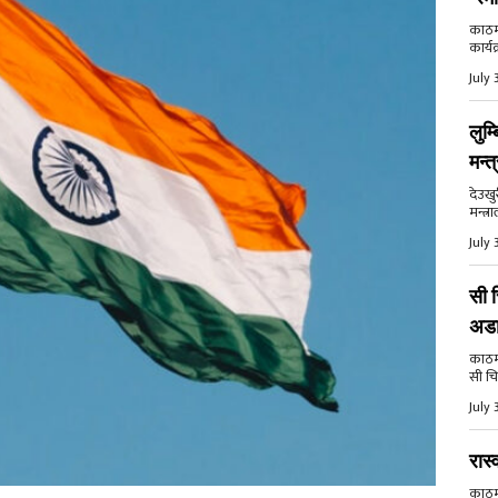
काठमा
कार्य
July 
लुम्
मन्त
देउखु
मन्त्र
July 
सी च
अड
काठमाड
सी चि
July 
रास्
काठमाड