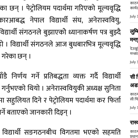
काठमा
ा छन् । पेट्रोलियम पदार्थमा गरिएको मूल्यवृद्धि
कार्य
July 
ारआबद्ध नेपाल विद्यार्थी संघ, अनेरास्ववियु,
द्यार्थी संगठनले बुझाएकोे ध्यानाकर्षण पत्र बुझ्दै
लुम्
मन्त
ो । विद्यार्थी संगठनले आज बुधबारभित्र मूल्यवृद्धि
देउखु
मन्त्र
ेख गरेका छन् ।
July 
ै निर्णय गर्ने प्रतिबद्धता व्यक्त गर्दै विद्यार्थी
सी च
अड
र्नुभएको थियो । अनेरास्ववियुकी अध्यक्ष सुनिता
काठमाड
ासमा सहुलियत दिने र पेट्रोलियम पदार्थमा कर फिर्ता
सी चि
July 
गर्ने बताएको जानकारी दिइन् ।
रास्
युक्त विद्यार्थी सङगठनबीच विगतमा भएको सहमति
काठमाड
प्रधान