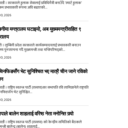
डौं । सरकारले हुलाक सेवालाई प्रविधिमैत्री बनाउँदै ‘स्मार्ट हुलाक’
क्रम प्रभावकारी रूपमा अघि बढाएको...
30, 2026
बिनीमा मन्त्रालय घटाइयो, अब मुख्यमन्त्रीसहित ९
्रालय
री । लुम्बिनी प्रदेश सरकारले कार्यसम्पादनलाई प्रभावकारी बनाउन
ालय पुनःसंरचना गर्दै मुख्यमन्त्री तथा मन्त्रिपरिषद्को...
30, 2026
िनफिङसँग भेट सुनिश्चित भए मात्रै चीन जाने रविको
ान
ौं । राष्ट्रिय स्वतन्त्र पार्टी (रास्वपा)का सभापति रवि लामिछानेले राष्ट्रपति
नफिङसँग भेट सुनिश्चित...
30, 2026
वपाले बालेन शाहलाई वरिष्ठ नेता मनोनित गर्‍यो
ौं । राष्ट्रिय स्वतन्त्र पार्टी (रास्वपा) को केन्द्रीय समितिको बैठकले
मन्त्री बालेन्द्र (बालेन) शाहलाई...