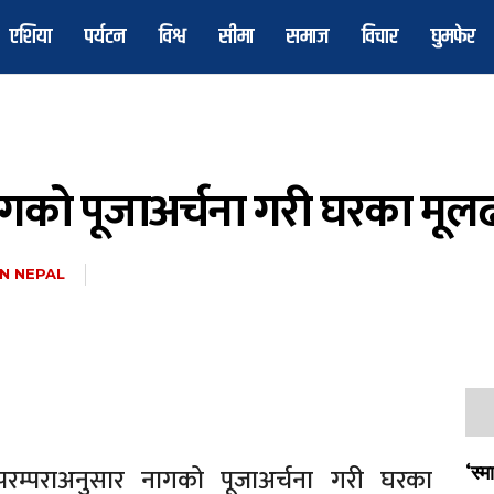
एशिया
पर्यटन
विश्व
सीमा
समाज
विचार
घुमफेर
गको पूजाअर्चना गरी घरका मूलढो
N NEPAL
रम्पराअनुसार नागको पूजाअर्चना गरी घरका
‘स्म