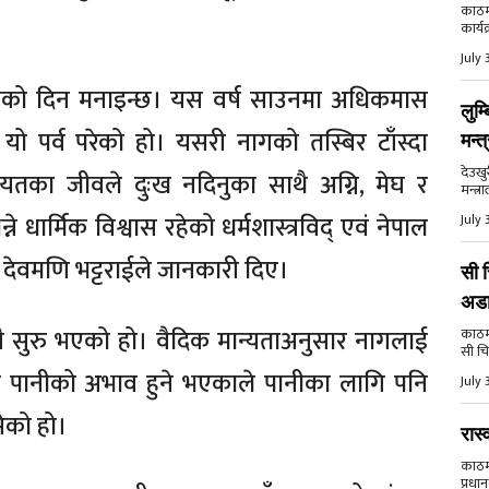
काठमा
कार्य
July 
 पञ्चमीको दिन मनाइन्छ। यस वर्ष साउनमा अधिकमास
लुम्
 पर्व परेको हो। यसरी नागको तस्बिर टाँस्दा
मन्त
देउखु
ायतका जीवले दुःख नदिनुका साथै अग्नि, मेघ र
मन्त्र
धार्मिक विश्वास रहेको धर्मशास्त्रविद् एवं नेपाल
July 
डा देवमणि भट्टराईले जानकारी दिए।
सी च
अड
ै सुरु भएको हो। वैदिक मान्यताअनुसार नागलाई
काठमाड
सी चि
ने पानीको अभाव हुने भएकाले पानीका लागि पनि
July 
सेको हो।
रास्
काठमाड
प्रधान