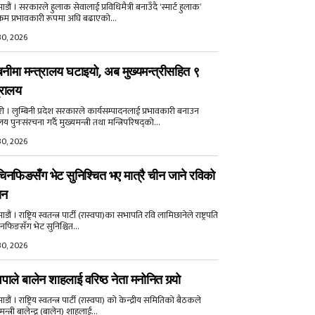
डौं । सरकारले हुलाक सेवालाई प्रविधिमैत्री बनाउँदै ‘स्मार्ट हुलाक’
क्रम प्रभावकारी रूपमा अघि बढाएको...
30, 2026
बिनीमा मन्त्रालय घटाइयो, अब मुख्यमन्त्रीसहित ९
्रालय
री । लुम्बिनी प्रदेश सरकारले कार्यसम्पादनलाई प्रभावकारी बनाउन
ालय पुनःसंरचना गर्दै मुख्यमन्त्री तथा मन्त्रिपरिषद्को...
30, 2026
िनफिङसँग भेट सुनिश्चित भए मात्रै चीन जाने रविको
ान
ौं । राष्ट्रिय स्वतन्त्र पार्टी (रास्वपा)का सभापति रवि लामिछानेले राष्ट्रपति
नफिङसँग भेट सुनिश्चित...
30, 2026
वपाले बालेन शाहलाई वरिष्ठ नेता मनोनित गर्‍यो
ौं । राष्ट्रिय स्वतन्त्र पार्टी (रास्वपा) को केन्द्रीय समितिको बैठकले
मन्त्री बालेन्द्र (बालेन) शाहलाई...