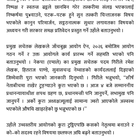
निष्पक्ष र स्वतन्त्र ढङ्गले छानबिन गरेर तस्करीमा संलग्न भएकालाई
निष्कर्षमा पु¥याउने, पटक–पटक हुने सुन तस्करी चिन्ताजनक विषय
भएकोले कानुन परिमार्जन, सङ्गठनात्मक सुधार लगायतका विषयको
अध्ययन गरी सरकार समक्ष प्रतिवेदन प्रस्तुत गर्ने उहाँले बताउनुभयो ।
प्रमुख सचेतक लेखकले जाँचबुझ आयोग ऐन, २०२६ बमोजिम आयोग
गठन गर्ने र उक्त आयोगले कार्य प्रारम्भ गर्ने सहमति भएको पनि
बताउनुभयो । नेकपा (एमाले) का प्रमुख सचेतक पदम गिरीले रमेश
लेखक, हितराज पाण्डे, सुवासचन्द्र नेम्वाङको कार्यदललाई दिइएको
जिम्मेवारी पुरा भएको जानकारी दिनुभयो । गिरीले भन्नुभयो, “शीर्ष
नेताबीचमा राखेर टुङ्ग्याउने कुरा भएको छ । आज ४ बजे सम्माननीय
प्रधानन्यायाधीश शपथ ग्रहण छ, प्रधानमन्त्री पनि जानुपर्ने, सभामुख पनि
जानुपर्ने । अर्को कुरा अध्यक्षज्यूलाई सामान्य ज्वरो आएकोले अस्वस्थ
भएकोले औषधि खाइरहेको छु भन्नुभएको छ ।”
उहाँले उच्चस्तरीय आयोगको कुरा टुङ्गिएपछि कसको नेतृत्वमा बनाउने र
को–को सदस्य रहने विषयमा छलफल अघि बढ्ने बताउनुभयो ।