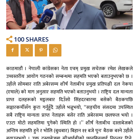
100
SHARES
काठमाडौं । नेपाली कांग्रेसका नेता एवम् प्रमुख सचेतक रमेश लेखकले
उच्चस्तरीय आयोग गठनको सम्बन्धमा सहमति भएको बताउनुभएको छ ।
उहाँले सोमबार राति अबेरसम्म शीर्ष नेताबीच प्रमुख प्रतिपक्षी दल नेकपा
(एमाले) को माग अनुसार सहमति भएको बताउनुभयो । राष्ट्रिय दल मान्यता
प्राप्त दलहरूको मङ्गलबार दिउँसो सिंहदरबारमा बसेको बैठकपछि
सञ्चारकर्मीसँग कुरा गर्नुहुँदै उहाँले भन्नुभयो, “सङ्घीय संसदमा उपस्थित
सबै राष्ट्रिय मान्यता प्राप्त नेताहरू बसेर राति अबेरसम्म छलफल भयो ।
एउटा मोटो सहमतिमा पुगेको स्थिति हो ।” शीर्ष नेताबीच दस्ताबेजको
अन्तिम सहमति हुने र भोलि (बुधबार) बिहान ११ बजे पुनः बैठक बस्ने उहाँले
बताउनुभयो । उक्त दस्ताबेजमा सीआईबीको छानबिनलाई निरन्तर दिने,