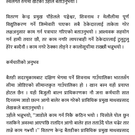
स्थलगत रुपमा खटेको उहाँले बताउनुभयो ।
वितरण केन्द्र प्रमुख पौडेलले पञ्चेश्वर, शिवनाथ र मेलौलीमा पूर्ण
विद्युतिकरण गर्ने जिम्मेवारी पाएका सबै ठेकेदारलाई ताकेता गरेर
लक्षअनुसार काम गर्न पत्राचार गरिएको बताउनुभयो । आश्यवक सहयोग
गर्न हामी तयार छौं, तर काम नगरि लापरबाही गर्ने ठेकेदारलाई टुलुटुलु
हेरेर बस्दैनौं । काम नगरे ठेक्का तोड्ने र कालोसूचीमा राख्छौं भन्नुभयो ।
कर्मचारीको अनुभव
बैतडी सदरमुकामबाट दक्षिण भेगमा पर्ने शिवनाथ गाउँपालिका भारतसँग
सीमा जोडिएको सीमान्तकृत गाउँपालिका हो । खान बस्न यहाँ प्रयाप्त
होटल छैन । यहाँ बिजुली बाल्न प्राधिकरणका नौ जना कर्मचारी सात
दिनसम्म जाडो छल्न आगो बालेर काम गरेको प्राविधिक प्रमुख माधवप्रसाद
लेखकले बताउनुभयो ।
उहाँले भन्नुभयो, “जाडोले काम गर्न निकै कठिन भयो । चिसोले पोल छुन
नसकिने अवस्था आएपछि रातदिन आगो बालेर हात तताउँदै पोल चढेर तार
तान्ने काम ग¥यौं ।” वितरण केन्द्र बैतडीका प्राविधिक प्रमुख माधवप्रसाद