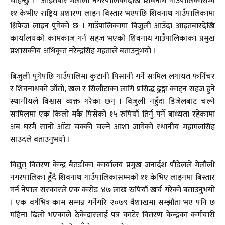
चाहन्छु ।” आइतबार मेलौली नगरपालिकादेखि शिवनाथ गाउँपालिकासम्म
११ केभीए राष्ट्रिय प्रशारण लाइन बिस्तार भएपछि शिवनाथ गाउँपालिकामा
थ्रिफेज लाइन पुगेको छ । गाउँपालिकामा बिजुली आउँदा आइतबारदेखि
कार्यालयको कामकाज गर्न सहज भएको शिवनाथ गाउँपालिकाका प्रमुख
प्रशासकीय अधिकृत नरेन्द्रसिंह महताले बताउनुभयो ।
बिजुली पुगेपछि गाउँपालिमा कुटानी पिसानी गर्ने सःमिल लगायत फर्निचर
र शिवनाथको जाँतो, खल र सिलौटाका लागि प्रसिद्ध ढुङ्गा काट्न सहज हुने
स्थानीयले विश्वास व्यक्त गरेका छन् । बिजुली नहुँदा डिजेलबाट चल्ने
सःमिलमा एक किलो मकै पिसेको १५ रुपियाँ तिर्नु पर्ने बाध्यता रहेकामा
अब घरमै सानो आँटा चक्की चल्ने आशा जागेको स्थानीय महामलसिंह
साउदले बताउनुभयो ।
विद्युत् वितरण केन्द्र बैतडीका कार्यालय प्रमुख जनार्दश पौडेलले मेलौली
नगरपालिका हुँदै शिवनाथ गाउँपालिकासम्मको ११ केभिए लाइनमा बिस्तार
गर्न नेपाल सरकारले एक करोड ४७ लाख रुपियाँ खर्च गरेको बताउनुभयो
। एक वर्षभित्र काम सम्पन्न गर्नेगरि २०७९ वैशाखमा सम्झौता भए पनि छ
महिना ढिलो भएकाले ठेकेदारलाई पत्र काटेर वितरण केन्द्रका कर्मचारी