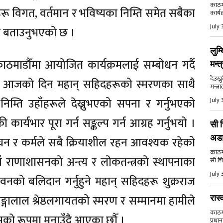
काठमा
दहरू विगत, वर्तमान र भविष्यका निम्ति समेत सबैका
कार्य
July 
ेको बताउनुभएको छ ।
लुम्
माडौँमा आयोजित कार्यक्रमलाई सम्बोधन गर्दै
मन्त
देउखु
ँले आजको दिन महान् सहिदहरूको स्मरणका साथै
मन्त्र
िम्ति उहाँहरूले देख्नुभएको सपना र गर्नुभएको
July 
ी कार्यभार पूरा गर्न सङ्कल्प गर्न आग्रह गर्नुभयो ।
सी च
अड
वचन र कर्मले सबै क्रियाशील रहन आवश्यक रहेको
काठमाड
याँ राणाशासनको अन्त्य र लोकतन्त्रको स्थापनाका
सी चि
July 
नको बलिदान गर्नुहुने महान् सहिदहरू शुक्रराज
 गङ्गालाल श्रेष्ठलगायतको स्मरण र सम्मानमा हामीले
रास्
काठमाड
वसको रूपमा मनाउँदै आएका छौँ ।
प्रधान