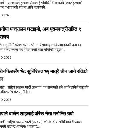
डौं । सरकारले हुलाक सेवालाई प्रविधिमैत्री बनाउँदै ‘स्मार्ट हुलाक’
क्रम प्रभावकारी रूपमा अघि बढाएको...
30, 2026
बिनीमा मन्त्रालय घटाइयो, अब मुख्यमन्त्रीसहित ९
्रालय
री । लुम्बिनी प्रदेश सरकारले कार्यसम्पादनलाई प्रभावकारी बनाउन
ालय पुनःसंरचना गर्दै मुख्यमन्त्री तथा मन्त्रिपरिषद्को...
30, 2026
िनफिङसँग भेट सुनिश्चित भए मात्रै चीन जाने रविको
ान
ौं । राष्ट्रिय स्वतन्त्र पार्टी (रास्वपा)का सभापति रवि लामिछानेले राष्ट्रपति
नफिङसँग भेट सुनिश्चित...
30, 2026
वपाले बालेन शाहलाई वरिष्ठ नेता मनोनित गर्‍यो
ौं । राष्ट्रिय स्वतन्त्र पार्टी (रास्वपा) को केन्द्रीय समितिको बैठकले
मन्त्री बालेन्द्र (बालेन) शाहलाई...