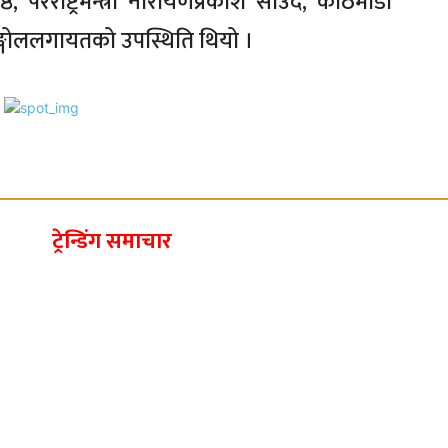
ष्ठ, परराष्ट्रमन्त्री नारायणप्रकाश साउद, काठमाडौँ
्गोललगायतको उपस्थिति थियो ।
ट्रेन्डिंग समाचार