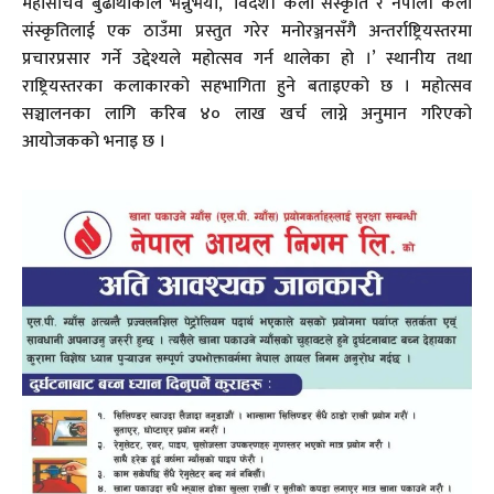
महासचिव बुढाथोकीले भन्नुभयो, ‘विदेशी कला संस्कृति र नेपाली कला
संस्कृतिलाई एक ठाउँमा प्रस्तुत गरेर मनोरञ्जनसँगै अन्तर्राष्ट्रियस्तरमा
प्रचारप्रसार गर्ने उद्देश्यले महोत्सव गर्न थालेका हो ।’ स्थानीय तथा
राष्ट्रियस्तरका कलाकारको सहभागिता हुने बताइएको छ । महोत्सव
सञ्चालनका लागि करिब ४० लाख खर्च लाग्ने अनुमान गरिएको
आयोजकको भनाइ छ ।