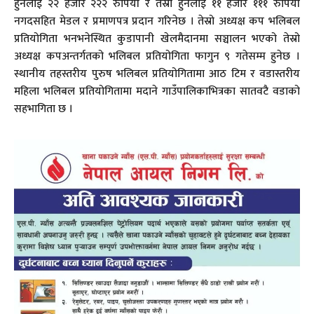
हुनेलाई २२ हजार २२२ रुपियाँ र तेस्रो हुनेलाई ११ हजार १११ रुपियाँ
नगदसहित मेडल र प्रमाणपत्र प्रदान गरिनेछ । तेस्रो अध्यक्ष कप भलिबल
प्रतियोगिता भनभनेस्थित कुडापानी खेलमैदानमा सञ्चालन भएको तेस्रो
अध्यक्ष कपअन्तर्गतको भलिबल प्रतियोगिता फागुन ९ गतेसम्म हुनेछ ।
स्थानीय तहस्तरीय पुरुष भलिबल प्रतियोगितामा आठ टिम र वडास्तरीय
महिला भलिबल प्रतियोगितामा मदाने गाउँपालिकाभित्रका सातवटै वडाको
सहभागिता छ ।