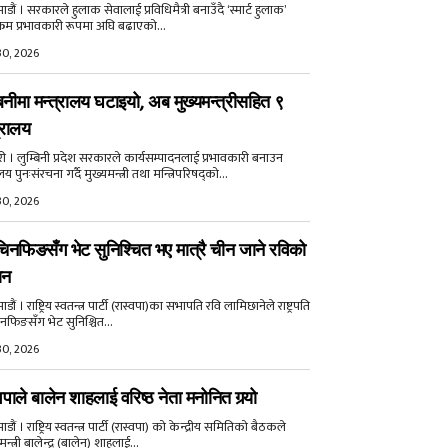
डौं । सरकारले हुलाक सेवालाई प्रविधिमैत्री बनाउँदै ‘स्मार्ट हुलाक’
क्रम प्रभावकारी रूपमा अघि बढाएको...
30, 2026
बिनीमा मन्त्रालय घटाइयो, अब मुख्यमन्त्रीसहित ९
्रालय
री । लुम्बिनी प्रदेश सरकारले कार्यसम्पादनलाई प्रभावकारी बनाउन
ालय पुनःसंरचना गर्दै मुख्यमन्त्री तथा मन्त्रिपरिषद्को...
30, 2026
िनफिङसँग भेट सुनिश्चित भए मात्रै चीन जाने रविको
ान
ौं । राष्ट्रिय स्वतन्त्र पार्टी (रास्वपा)का सभापति रवि लामिछानेले राष्ट्रपति
नफिङसँग भेट सुनिश्चित...
30, 2026
वपाले बालेन शाहलाई वरिष्ठ नेता मनोनित गर्‍यो
ौं । राष्ट्रिय स्वतन्त्र पार्टी (रास्वपा) को केन्द्रीय समितिको बैठकले
मन्त्री बालेन्द्र (बालेन) शाहलाई...