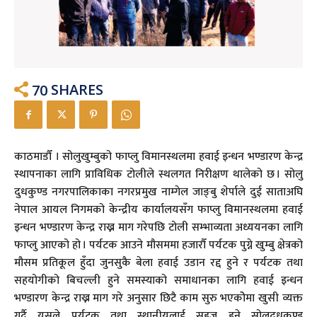
70
SHARES
काठमाडौँ । सोलुखुम्बुको फाप्लु विमानस्थलमा हवाई इन्धन भण्डारण केन्द्र
स्थापनाका लागि प्राविधिक टोलीले स्थलगत निरीक्षण थालेको छ । सोलु
दुधकुण्ड नगरपालिकाका नगरप्रमुख नाम्गेल जाङ्बु शेर्पाले दुई साताअघि
नेपाल आयल निगमको केन्द्रीय कार्यालयसँग फाप्लु विमानस्थलमा हवाई
इन्धन भण्डारण केन्द्र राख्न माग गरेपछि टोली सम्भाव्यता अध्ययनका लागि
फाप्लु आएको हो । पर्यटक आउने मौसममा हजारौँ पर्यटक पुग्ने खुम्बु क्षेत्रको
मौसम प्रतिकूल हुँदा जुनसुकै बेला हवाई उडान रद्द हुने र पर्यटक तथा
सहयोगीको बिचल्ली हुने समस्याको समाधानका लागि हवाई इन्धन
भण्डारण केन्द्र राख्न माग गरे अनुसार छिटै काम सुरु भएकोेमा खुसी व्यक्त
गर्दै यसले पर्यटक तथा स्थानीयलाई सहज हुने सोलुदुधकुण्ड