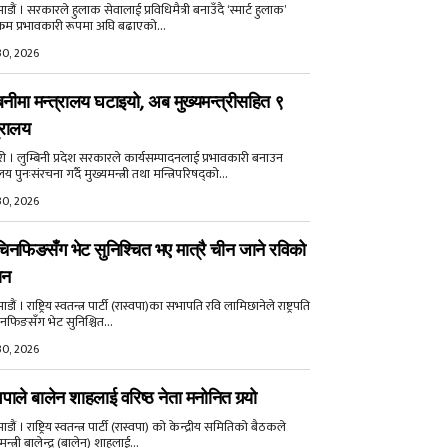
डौं । सरकारले हुलाक सेवालाई प्रविधिमैत्री बनाउँदै ‘स्मार्ट हुलाक’
क्रम प्रभावकारी रूपमा अघि बढाएको...
30, 2026
बिनीमा मन्त्रालय घटाइयो, अब मुख्यमन्त्रीसहित ९
्रालय
री । लुम्बिनी प्रदेश सरकारले कार्यसम्पादनलाई प्रभावकारी बनाउन
ालय पुनःसंरचना गर्दै मुख्यमन्त्री तथा मन्त्रिपरिषद्को...
30, 2026
िनफिङसँग भेट सुनिश्चित भए मात्रै चीन जाने रविको
ान
ौं । राष्ट्रिय स्वतन्त्र पार्टी (रास्वपा)का सभापति रवि लामिछानेले राष्ट्रपति
नफिङसँग भेट सुनिश्चित...
30, 2026
वपाले बालेन शाहलाई वरिष्ठ नेता मनोनित गर्‍यो
ौं । राष्ट्रिय स्वतन्त्र पार्टी (रास्वपा) को केन्द्रीय समितिको बैठकले
मन्त्री बालेन्द्र (बालेन) शाहलाई...