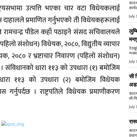
काठमा
्ट्रियसभामा उत्पत्ति भएका चार वटा विधेयकलाई
कार्य
July 
क्ष दाहालले प्रमाणित गर्नुभएको ती विधेयकहरूलाई
ति रामचन्द्र पौडेल कहाँ पठाइने संसद सचिवालयले
लुम्
मन्त
(पहिलो संशोधन) विधेयक, २०८०, विद्युतीय व्यापार
देउखु
मन्त्र
यक, २०८० र भ्रष्टाचार निवारण (पहिलो संशोधन)
July 
ो । संविधानको धारा ११३ को उपधारा (१) बमोजिम
सी च
 गरी धारा ११३ को उपधारा (२) बमोजिम विधेयक
अड
ेस गर्नुपर्दछ । राष्ट्रपतिले विधेयक प्रमाणीकरण
काठमाड
सी चि
July 
रास्
काठमाड
प्रधान