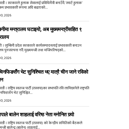
डौं । सरकारले हुलाक सेवालाई प्रविधिमैत्री बनाउँदै ‘स्मार्ट हुलाक’
क्रम प्रभावकारी रूपमा अघि बढाएको...
30, 2026
बिनीमा मन्त्रालय घटाइयो, अब मुख्यमन्त्रीसहित ९
्रालय
री । लुम्बिनी प्रदेश सरकारले कार्यसम्पादनलाई प्रभावकारी बनाउन
ालय पुनःसंरचना गर्दै मुख्यमन्त्री तथा मन्त्रिपरिषद्को...
30, 2026
िनफिङसँग भेट सुनिश्चित भए मात्रै चीन जाने रविको
ान
ौं । राष्ट्रिय स्वतन्त्र पार्टी (रास्वपा)का सभापति रवि लामिछानेले राष्ट्रपति
नफिङसँग भेट सुनिश्चित...
30, 2026
वपाले बालेन शाहलाई वरिष्ठ नेता मनोनित गर्‍यो
ौं । राष्ट्रिय स्वतन्त्र पार्टी (रास्वपा) को केन्द्रीय समितिको बैठकले
मन्त्री बालेन्द्र (बालेन) शाहलाई...