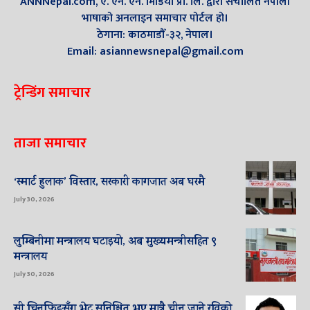
ANNNepal.com, ए. एन. एन. मिडिया प्रा. लि. द्वारा संचालित नेपाली
भाषाको अनलाइन समाचार पोर्टल हो।
ठेगाना: काठमाडौँ-३२, नेपाल।
Email: asiannewsnepal@gmail.com
ट्रेन्डिंग समाचार
ताजा समाचार
‘स्मार्ट हुलाक’ विस्तार, सरकारी कागजात अब घरमै
July 30, 2026
लुम्बिनीमा मन्त्रालय घटाइयो, अब मुख्यमन्त्रीसहित ९
मन्त्रालय
July 30, 2026
सी चिनफिङसँग भेट सुनिश्चित भए मात्रै चीन जाने रविको