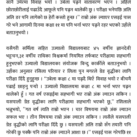
सानै उमेरमा विवाह भयो । उबेला पढ्ने वातावरण भएन । अहिले
छोराछोरीलाई पढाउँदै आफूले पनि पढ्न थालेकी छु । परीक्षा भनेपछि अलि
अलि डर पनि लागेको छ हेरौं कस्तो हुन्छ ।” राम्रो अंक ल्याएर एसइई पास
गरे भने आगामी दिनमा कक्षा ११ मा पनि भर्ना भएर पढ्ने रहर भएको उहाँले
बताउनुभयो ।
यसैगरी सर्मिला सहित उज्यालो विद्यालयबाट ४५ वर्षीय ज्ञानदेवी
भट्टचन,३१ वर्षीय राधिका विश्वकर्मा नियमित तर्फबाट परीक्षामा सहभागी
हुनुभएको उज्यालो विद्यालयका संयोजक विन्दु कार्कीले बताउनुभयो ।
उहाँका अनुसार रसिला परियार र लिला पुन मगरले ग्रेड वृद्धीका लागि
परीक्षा दिँदै हुनुहुन्छ । “उबेला कक्षा ८ मा पढ्दै थिएँ विवाह भयो र बीचमै
पढाई छाड्नु पर्‍यो । उज्यालो विद्यालयमा कक्षा ८ मा भर्ना भएर पढ्न
थालेको हुँ । गत वर्ष एसइईमा सहभागी भए राम्रो अंक ल्याउन सकिन ।
यसपाली ग्रेड वृद्धीका लागि परीक्षामा सहभागी भएको छु,” रसिलाले
भन्नुभयो, ”गत वर्ष त्यति राम्रो भएन । चार विषयमा राम्रो अंक ल्याउन
सफल भए । तीन विषयमा राम्रो अंक ल्याउन सकिन । त्यसैले यसपाली
ग्रेड वृद्धीको लागि परीक्षा दिँदै छु । यसपाली अलि राम्रो सँग तयारी पनि
गरेकी छु पक्कै पनि राम्रो अंक ल्याउने आशा छ ।” एसइई पास गरेपछि ११