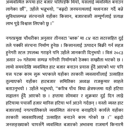
अव्यवस्थित रूपमा हाट बजार चलिरहेकै थियो, यसलाई व्यवस्थित बनाउँन
लागेका छौँ”, उहाँले भन्नुभयो, “बढ्दो जनघनत्वलाई मध्यनजर गर्दै बन्ने
सुविधासम्पन्न संरचनाले यहाँका किसान, बजारवासी सम्पूर्णलाई प्रत्यक्ष
लाभ पुग्ने विश्वास लिएको छु ।”
नगरप्रमुख चौधरीका अनुसार तीनवटा ‘ब्लक’ मा ८४ वटा सटरसहित दुई
तले पक्की संरचना निर्माण हुनेछ । किसानलाई उत्पादन बिक्री गर्न सहज
हुनेगरी स्टल उपलब्ध गराइने पनि उहाँले जानकारी दिनुभयो । विसं २०८३
असार २० गतेसम्म सम्पन्न गर्नेगरी निर्माणको ठेक्का सम्झौता भएको छ ।
लामो समयदेखि व्यवस्थित हाट बजार बनाउन प्रयास हुँदै आएको भए पनि
यस पटक काम सुरू भएकाले यहाँका तरकारी व्यवसायीलाई उत्साहित
तुल्याएको यहाँका हाटबजार समितिका अध्यक्ष राजकुमार साहले
बताउनुभयो । उहाँले भन्नुभयो, “करिब पाँच बिघा क्षेत्रफलमा यहाँ हटिया
सञ्चालन हुँदै आएको छ । हप्तामा सोमबार र शुक्रबार दुई दिन लाग्ने
हटियामा पचासौँ हजार मानिस हटिया भर्न आउने गर्दछन् । यस्तो व्यस्त हाट
बजारलाई नगरपालिकाले व्यवस्थित संरचना बनाइदिने कार्यले यहाँका
तरकारी व्यवसायिलाई उत्साहित बनाउने काम गरेको छ ।” बढ्दो
जनसङ्ख्याको चापसँगै व्यवस्थित बजारको अभावमा राजमार्ग किनारमै