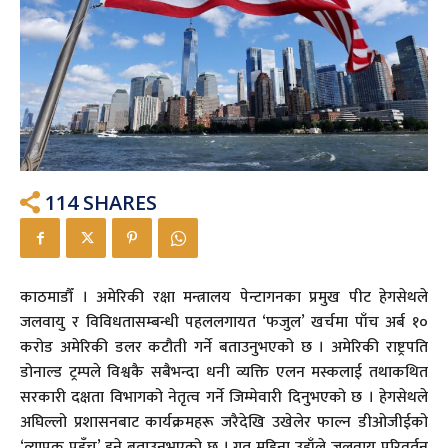
114
SHARES
काठमाडौँ । अमेरिकी रक्षा मन्त्रालय पेन्टागनका प्रमुख पीट हेगसेथले
जलवायु र विविधतासम्बन्धी पहललगायत ‘फजुल’ खर्चमा पाँच अर्ब १०
करोड अमेरिकी डलर कटौती गर्ने बताउनुभएको छ । अमेरिकी राष्ट्रपति
डोनाल्ड ट्रम्पले विश्वकै सबैभन्दा धनी व्यक्ति एलन मस्कलाई तथाकथित
सरकारी दक्षता विभागको नेतृत्व गर्ने जिम्मेवारी दिनुभएको छ । हेगसेथले
अघिल्लो प्रशासनबाट कार्यक्रमहरू जरैदेखि उखेलेर फाल्न डीओजीईको
‘व्यापक पहुँच’ हुने बताउनुभएको छ । गत महिना उहाँले जलवायु परिवर्तन