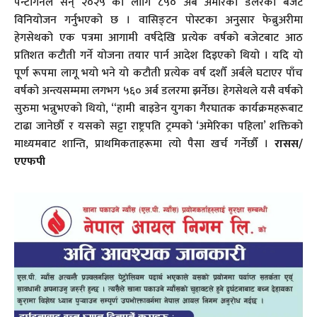
पेन्टागनले सन् २०२५ का लागि ८५० अर्ब अमेरिकी डलरको बजेट
विनियोजन गर्नुभएको छ । वासिङ्टन पोस्टका अनुसार फेब्रुअरीमा
हेगसेथको एक पत्रमा आगामी वर्षदेखि प्रत्येक वर्षको बजेटबाट आठ
प्रतिशत कटौती गर्ने योजना तयार पार्न आदेश दिइएको थियो । यदि यो
पूर्ण रूपमा लागू भयो भने यो कटौती प्रत्येक वर्ष दशौँ अर्बले घटाएर पाँच
वर्षको अन्त्यसम्ममा लगभग ५६० अर्ब डलरमा झर्नेछ। हेगसेथले यसै वर्षको
सुरुमा भन्नुभएको थियो, “हामी बाइडेन युगका गैरघातक कार्यक्रमहरूबाट
टाढा जानेछौँ र यसको सट्टा राष्ट्रपति ट्रम्पको ‘अमेरिका पहिला’ शक्तिको
माध्यमबाट शान्ति, प्राथमिकताहरूमा त्यो पैसा खर्च गर्नेछौँ ।
रासस/
एएफपी