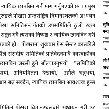
काठमा
यायिक छानबिन गर्न माग गर्नुभएको छ । प्रमुख
कार्य
July 
ुरुङले पोखरा अन्तर्राष्ट्रिय विमानस्थलको अध्ययन
ेखा समितिअन्तर्गतको उपसमितिले ठुलो रकम
लुम्
मन्त
्केत गर्दै त्यसको निष्पक्ष र न्यायिक छानबिन गरी
देउखु
मन्त्र
एको हो । पोखरामा शुक्रबार प्रेस सेन्टर कास्कीले
July 
ले संसदीय समितिको प्रतिवेदनमात्रै कारबाहीका
सी च
क छानबिन जरुरी हुने औंल्याउनुभयो । “समितिको
अड
ायो, अनियमितता देखायो,” उहाँले भन्नुभयो,
काठमाड
सी चि
आधार बन्न सक्दैन, न्यायिक छानबिन आवश्यक हुन्छ
July 
रास्
काठमाड
उपसमितिले पोखरा विमानस्थलबारे अध्ययन गरी ३८
प्रधान