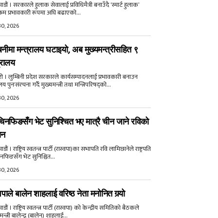
डौं । सरकारले हुलाक सेवालाई प्रविधिमैत्री बनाउँदै ‘स्मार्ट हुलाक’
क्रम प्रभावकारी रूपमा अघि बढाएको...
30, 2026
बिनीमा मन्त्रालय घटाइयो, अब मुख्यमन्त्रीसहित ९
्रालय
री । लुम्बिनी प्रदेश सरकारले कार्यसम्पादनलाई प्रभावकारी बनाउन
ालय पुनःसंरचना गर्दै मुख्यमन्त्री तथा मन्त्रिपरिषद्को...
30, 2026
िनफिङसँग भेट सुनिश्चित भए मात्रै चीन जाने रविको
ान
ौं । राष्ट्रिय स्वतन्त्र पार्टी (रास्वपा)का सभापति रवि लामिछानेले राष्ट्रपति
नफिङसँग भेट सुनिश्चित...
30, 2026
वपाले बालेन शाहलाई वरिष्ठ नेता मनोनित गर्‍यो
ौं । राष्ट्रिय स्वतन्त्र पार्टी (रास्वपा) को केन्द्रीय समितिको बैठकले
मन्त्री बालेन्द्र (बालेन) शाहलाई...