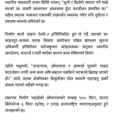
स्थानीय व्यवसायी डम्बर घिमिरे भन्छन्, “धुलो र हिलोले व्यापार गर्न गाह्रो
भएको छ। सवारी आवागमन अस्तव्यस्त हुँदा जनजीवन प्रभावित छ।”
सहिद स्मारक भत्काएर एकतर्फी डाइभर्सन व्यवस्था गरिए पनि दुर्घटना र
स्वास्थ्य समस्या थपिएको छ।
निर्माण कार्य
चाइना रेलवे–२ इन्जिनियरिङ ग्रुप
ले गर्दै आएको छ।
कञ्चनपुर–कमला सडक विस्तार आयोजना पश्चिम खण्डका सूचना
अधिकारी इन्जिनियर सरोजकुमार कोइरालाका अनुसार स्थानीय
आन्दोलन, चाडपर्व र भारी वर्षाका कारण काम रोकिएको थियो।
उहाँले भन्नुभयो, “अन्डरपास, ओभरपास र आकाशे पुलको पाइल
फाउन्डेसन नगरी अन्य काम अघि बढाउन नसकिने भएकाले ढिलाइ भएको
हो।” साथै, सडक क्षेत्रभित्रका बिजुलीका पोल समयमै नहटाइनु अर्को
बाधक भएको उहाँको भनाइ छ।
लहानमा निर्माण भइरहेको ओभरपासको लम्बाइ ५५० मिटर, ग्राउन्ड
क्लियरेन्स ६ मिटर रहनेछ, र उचाइ अन्तरराष्ट्रिय मापदण्डअनुसार हुने
जनाइएको छ।