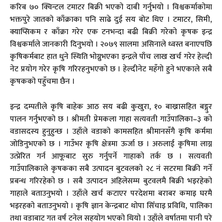
करिब ७० क्विन्टल टमाटर बिक्री भएको दाबी गर्नुभयो । विश्वकर्माकोमा
भक्तपुरे जातको काँक्राका पनि साढे दुई सय बोट थिए । टमाटर, सिमी,
क्याप्सिकम र काँक्रा गरेर एक टनभन्दा बढी बिक्री गरेको कृषक इन्द्र
विश्वकर्माले जानकारी दिनुभयो । २०७९ सालमा असिनाले ध्वस्त बनाएपछि
कृषिकर्मबाट हात धुने स्थिति भोग्नुभएका इन्द्रले पाँच लाख खर्च गरेर हेल्दी
नेट प्रयोग गरेर कृषि गरिरहनुभएको छ । हेल्दीनेट महँगाे हुने भएकाले सबै
कृषकको पहुँचमा छैन ।
इन्द्र दम्पतीले कृषि बाहेक आठ सय बढी कुखुरा, १० बाख्रासहित बङ्गुर
पालन गर्नुभएको छ । श्रीमती प्रेमकला गाहा सत्यवती गाउँपालिका–३ को
वडासदस्य हुनुहुन्छ । उहाँले वडाको कामसहित श्रीमानसँगै कृषि कर्ममा
जोडिनुभएको छ । गाउँभर कृषि क्षेत्रमा ऊर्जा छ । अरुलाई कृषिमा लाग्न
उत्प्रेरित गर्न आफूबाट सुरु गर्नुपर्ने गाहाको तर्क छ । सत्यवती
गाउँपालिकाले कृषकका सबै उत्पादन बुटवलको २८ नं सटरमा बिक्री गर्ने
प्रबन्ध गरिरहेको छ । सबै उत्पादन अहिलेसम्म बुटवलमै बिक्री भइरहेको
गाहाले बताउनुभयो । उहाँले खर्च कटाएर परदेशमा बराबर कमाइ घरमै
भइरहको बताउनुभयो । कृषि ज्ञान केन्द्रबाट थोपा सिँचाइ प्रविधि, पालिका
तथा वडाबाट गत वर्ष टनेल सहयोग भएको थियो । उहाँले वर्षातमा पानी परे